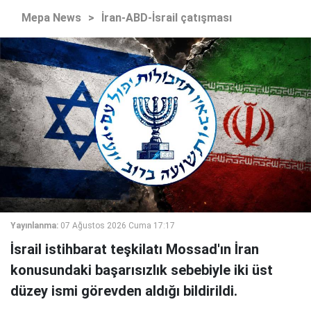
Mepa News
>
İran-ABD-İsrail çatışması
Yayınlanma:
07 Ağustos 2026 Cuma 17:17
İsrail istihbarat teşkilatı Mossad'ın İran
konusundaki başarısızlık sebebiyle iki üst
düzey ismi görevden aldığı bildirildi.