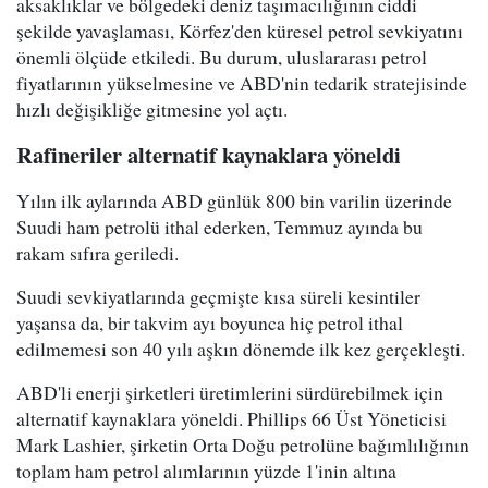
aksaklıklar ve bölgedeki deniz taşımacılığının ciddi
şekilde yavaşlaması, Körfez'den küresel petrol sevkiyatını
önemli ölçüde etkiledi. Bu durum, uluslararası petrol
fiyatlarının yükselmesine ve ABD'nin tedarik stratejisinde
hızlı değişikliğe gitmesine yol açtı.
Rafineriler alternatif kaynaklara yöneldi
Yılın ilk aylarında ABD günlük 800 bin varilin üzerinde
Suudi ham petrolü ithal ederken, Temmuz ayında bu
rakam sıfıra geriledi.
Suudi sevkiyatlarında geçmişte kısa süreli kesintiler
yaşansa da, bir takvim ayı boyunca hiç petrol ithal
edilmemesi son 40 yılı aşkın dönemde ilk kez gerçekleşti.
ABD'li enerji şirketleri üretimlerini sürdürebilmek için
alternatif kaynaklara yöneldi. Phillips 66 Üst Yöneticisi
Mark Lashier, şirketin Orta Doğu petrolüne bağımlılığının
toplam ham petrol alımlarının yüzde 1'inin altına