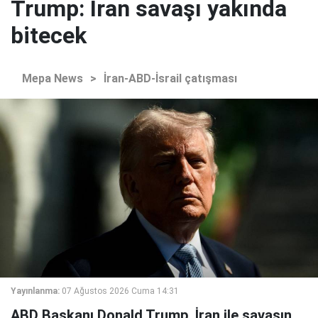
Trump: İran savaşı yakında
bitecek
Mepa News
>
İran-ABD-İsrail çatışması
Yayınlanma:
07 Ağustos 2026 Cuma 14:31
ABD Başkanı Donald Trump, İran ile savaşın