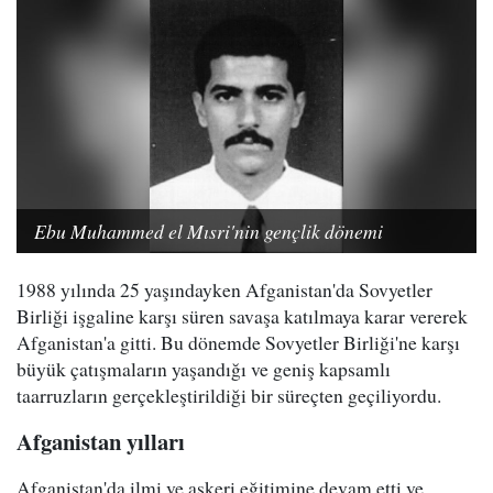
Ebu Muhammed el Mısri'nin gençlik dönemi
1988 yılında 25 yaşındayken Afganistan'da Sovyetler
Birliği işgaline karşı süren savaşa katılmaya karar vererek
Afganistan'a gitti. Bu dönemde Sovyetler Birliği'ne karşı
büyük çatışmaların yaşandığı ve geniş kapsamlı
taarruzların gerçekleştirildiği bir süreçten geçiliyordu.
Afganistan yılları
Afganistan'da ilmi ve askeri eğitimine devam etti ve