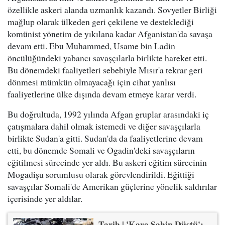
özellikle askeri alanda uzmanlık kazandı. Sovyetler Birliği
mağlup olarak ülkeden geri çekilene ve desteklediği
komünist yönetim de yıkılana kadar Afganistan'da savaşa
devam etti. Ebu Muhammed, Usame bin Ladin
öncülüğündeki yabancı savaşçılarla birlikte hareket etti.
Bu dönemdeki faaliyetleri sebebiyle Mısır'a tekrar geri
dönmesi mümkün olmayacağı için cihat yanlısı
faaliyetlerine ülke dışında devam etmeye karar verdi.
Bu doğrultuda, 1992 yılında Afgan gruplar arasındaki iç
çatışmalara dahil olmak istemedi ve diğer savaşçılarla
birlikte Sudan'a gitti. Sudan'da da faaliyetlerine devam
etti, bu dönemde Somali ve Ogadin'deki savaşçıların
eğitilmesi sürecinde yer aldı. Bu askeri eğitim sürecinin
Mogadişu sorumlusu olarak görevlendirildi. Eğittiği
savaşçılar Somali'de Amerikan güçlerine yönelik saldırılar
içerisinde yer aldılar.
Tarih | 'Kara Şahin Düştü':