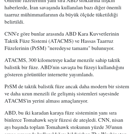
haberlerde, İran savaşında kullanılan bazı diğer önemli
taarruz mühimmatlarının da büyük ölçüde tüketildiği
belirtildi.
CNN'e göre bunlar arasında ABD Kara Kuvvetlerinin
Taktik Füze Sistemi (ATACMS) ve Hassas Taarruz
Füzelerinin (PrSM) "neredeyse tamamı" bulunuyor.
ATACMS, 300 kilometreye kadar menzile sahip taktik
balistik bir füze. ABD'nin savaşta bu füzeyi kullandığını
gösteren görüntüler internette yayımlandı.
PrSM de taktik balistik füze ancak daha modern bir sistem
ve daha uzun menzili ile gelişmiş sistemleri sayesinde
ATACMS'in yerini alması amaçlanıyor.
ABD, bu iki karadan karaya füze sisteminin yanı sıra
binlerce Tomahawk seyir füzesi de ateşledi. CNN, nisan
ayı başında toplam Tomahawk stokunun yüzde 30'unun
savaş sırasında kullanıldığını bildirirken The Washington