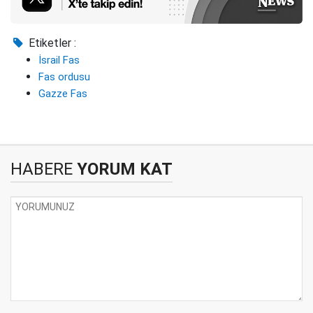
Etiketler :
İsrail Fas
Fas ordusu
Gazze Fas
HABERE
YORUM KAT