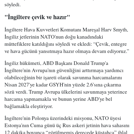
söyledi.
"İngiltere çevik ve hazır"
İngiltere Hava Kuvvetleri Komutanı Mareşal Harv Smyth,
İngiliz jetlerinin NATO'nun doğu kanadındaki
müttefiklere katıldığını söyledi ve ekledi: “Çevik, entegre
ve hava gücünü yansıtmaya hazır olmaya devam ediyoruz.”
İngiliz hükümeti, ABD Başkanı Donald Trump'a
İngiltere'nin Avrupa'nın güvenliğini arttırmaya yardımcı
olabileceğinin bir işareti olarak savunma harcamalarını
Nisan 2027'ye kadar GSYH'nin yüzde 2.6'sına çıkarma
sözü verdi. Trump Avrupa ülkelerini savunmaya yeterince
harcama yapmamakla ve bunun yerine ABD'ye bel
bağlamakla eleştiriyor.
İngiltere'nin Polonya üzerindeki misyonu, NATO üyesi
Estonya'nın Cuma günü üç Rus askeri jetinin hava sahasını
12 dakika boyunca “görülmemiş derecede küstahça” ihlal