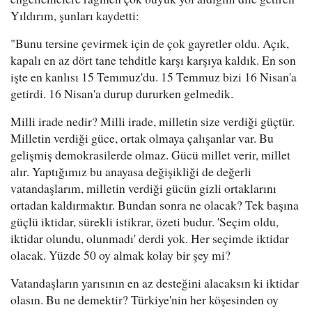
Yıldırım, şunları kaydetti:
"Bunu tersine çevirmek için de çok gayretler oldu. Açık,
kapalı en az dört tane tehditle karşı karşıya kaldık. En son
işte en kanlısı 15 Temmuz'du. 15 Temmuz bizi 16 Nisan'a
getirdi. 16 Nisan'a durup dururken gelmedik.
Milli irade nedir? Milli irade, milletin size verdiği güçtür.
Milletin verdiği güce, ortak olmaya çalışanlar var. Bu
gelişmiş demokrasilerde olmaz. Gücü millet verir, millet
alır. Yaptığımız bu anayasa değişikliği de değerli
vatandaşlarım, milletin verdiği gücün gizli ortaklarını
ortadan kaldırmaktır. Bundan sonra ne olacak? Tek başına
güçlü iktidar, sürekli istikrar, özeti budur. 'Seçim oldu,
iktidar olundu, olunmadı' derdi yok. Her seçimde iktidar
olacak. Yüzde 50 oy almak kolay bir şey mi?
Vatandaşların yarısının en az desteğini alacaksın ki iktidar
olasın. Bu ne demektir? Türkiye'nin her köşesinden oy