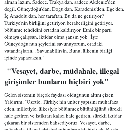
alman lazım. Sadece, Trakya'dan, sadece Akdeniz'den
değil, Güneydoğu'dan, Doğu'dan, Karadeniz'den, Ege'den,
İç Anadolu'dan, her taraftan. Bu da ne getiriyor?
Türkiye'nin birliğini getiriyor, beraberliğini getiriyor,
bölünme tehdidini ortadan kaldırıyor. Etnik bir parti
olmaya çalışsan, iktidar olma şansın yok. 'İşte
Güneydoğu'nun şeylerini savunuyorum, oradaki
vatandaşların... Savunabilirsin. Bunu, ülkenin birliği
içinde yapacaksın."
"Vesayet, darbe, müdahale, illegal
girişimler bunların hiçbiri yok"
Gelen sistemin birçok faydası olduğunun altını çizen
Yıldırım, "Özetle, Türkiye'nin üniter yapısını muhafaza
eden, milletiyle, ülkesiyle bölünmez bütünlüğünü sürekli
hale getiren ve istikrarı kalıcı hale getiren, sürekli iktidar
çıkaran bir sistemden bahsediyoruz. Vesayet, darbe,
müdahale, illegal girişimler bunların hiçbiri yok. Bu da