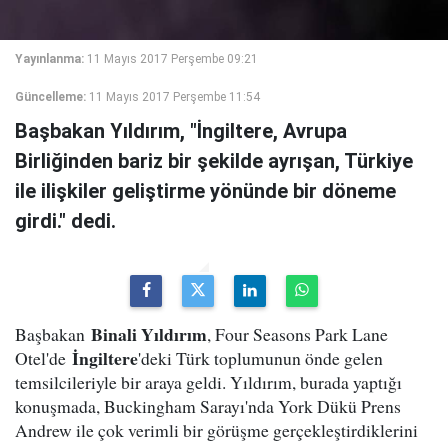
Yayınlanma:
11 Mayıs 2017 Perşembe 09:21
Güncelleme:
11 Mayıs 2017 Perşembe 11:54
Başbakan Yıldırım, "İngiltere, Avrupa
Birliğinden bariz bir şekilde ayrışan, Türkiye
ile ilişkiler geliştirme yönünde bir döneme
girdi." dedi.
Binali Yıldırım
Başbakan
, Four Seasons Park Lane
İngiltere
Otel'de
'deki Türk toplumunun önde gelen
temsilcileriyle bir araya geldi. Yıldırım, burada yaptığı
konuşmada, Buckingham Sarayı'nda York Dükü Prens
Andrew ile çok verimli bir görüşme gerçekleştirdiklerini