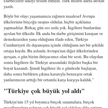
Darbecilere ülkeyi teslim etmedi. Türk milleti adeta destan
yazdı.
Böyle bir olayı yaşamamıza rağmen maalesef Avrupa
ülkelerinin birçoğu suspus oldular, hiçbir açıklama
yapmadılar. Birkaç gün ses seda yok. İngiltere bunlardan
ayrılan bir ülkedir. İlk anda bu darbe girişimini kınayan ve
demokrasiden yana olduğunu ifade eden, Türkiye
Cumhuriyeti ile dayanışma içinde olduğunu net bir şekilde
ortaya koydu. Bu aslında Avrupa'nın diğer ülkelerinden
ayrışan, o gün bizim ihtiyacımız olan bir sesti. Bu olaydan
sonra İngiltere ile Türkiye arasındaki ilişkiler başka bir
boyut kazandı. Şimdi İngiltere ile o günlerde başlayan,
daha sonra birlikten çıkma kararıyla benzeşen ortak
yanlarımızın arttığı bir ortamla karşı karşıya kaldık."
"Türkiye çok büyük yol aldı"
Türkiye'nin 15 yıl boyunca birçok sınamalara, birçok
engellemelere rağmen çok büyük yol aldığını dile getiren