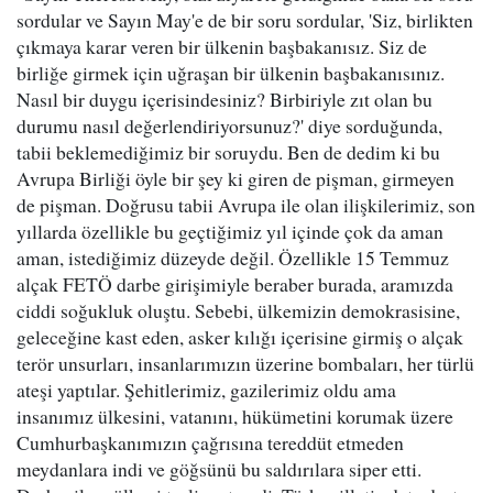
sordular ve Sayın May'e de bir soru sordular, 'Siz, birlikten
çıkmaya karar veren bir ülkenin başbakanısız. Siz de
birliğe girmek için uğraşan bir ülkenin başbakanısınız.
Nasıl bir duygu içerisindesiniz? Birbiriyle zıt olan bu
durumu nasıl değerlendiriyorsunuz?' diye sorduğunda,
tabii beklemediğimiz bir soruydu. Ben de dedim ki bu
Avrupa Birliği öyle bir şey ki giren de pişman, girmeyen
de pişman. Doğrusu tabii Avrupa ile olan ilişkilerimiz, son
yıllarda özellikle bu geçtiğimiz yıl içinde çok da aman
aman, istediğimiz düzeyde değil. Özellikle 15 Temmuz
alçak FETÖ darbe girişimiyle beraber burada, aramızda
ciddi soğukluk oluştu. Sebebi, ülkemizin demokrasisine,
geleceğine kast eden, asker kılığı içerisine girmiş o alçak
terör unsurları, insanlarımızın üzerine bombaları, her türlü
ateşi yaptılar. Şehitlerimiz, gazilerimiz oldu ama
insanımız ülkesini, vatanını, hükümetini korumak üzere
Cumhurbaşkanımızın çağrısına tereddüt etmeden
meydanlara indi ve göğsünü bu saldırılara siper etti.