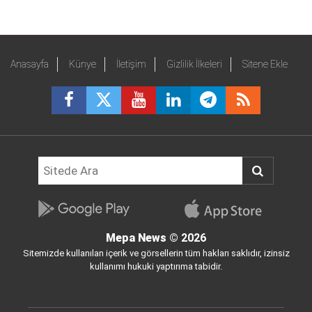
Anasayfa
Künye
İletişim
Gizlilik İlkeleri
Sitene Ekle
Mepa News
© 2026
Sitemizde kullanılan içerik ve görsellerin tüm hakları saklıdır, izinsiz
kullanımı hukuki yaptırıma tabidir.