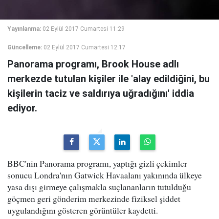
Yayınlanma:
02 Eylül 2017 Cumartesi 11:29
Güncelleme:
02 Eylül 2017 Cumartesi 12:17
Panorama programı, Brook House adlı
merkezde tutulan kişiler ile 'alay edildiğini, bu
kişilerin taciz ve saldırıya uğradığını' iddia
ediyor.
BBC'nin Panorama programı, yaptığı gizli çekimler
sonucu Londra'nın Gatwick Havaalanı yakınında ülkeye
yasa dışı girmeye çalışmakla suçlananların tutulduğu
göçmen geri gönderim merkezinde fiziksel şiddet
uygulandığını gösteren görüntüler kaydetti.