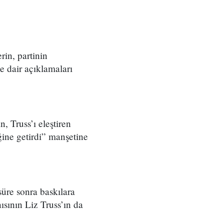
in, partinin
ne dair açıklamaları
, Truss’ı eleştiren
ğine getirdi” manşetine
süre sonra baskılara
ısının Liz Truss’ın da