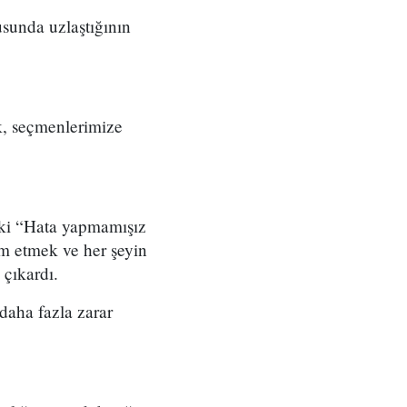
usunda uzlaştığının
k, seçmenlerimize
aki “Hata yapmamışız
m etmek ve her şeyin
 çıkardı.
daha fazla zarar