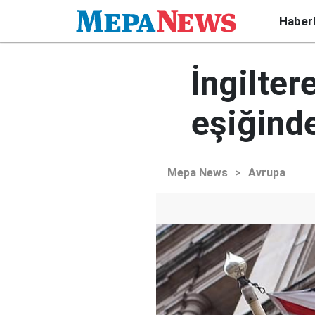
Haber
İngilte
eşiğind
Mepa News
>
Avrupa