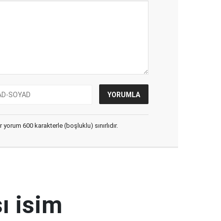
yorum 600 karakterle (boşluklu) sınırlıdır.
ı isim