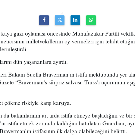
aya gazı oylaması öncesinde Muhafazakar Partili vekiller
eticisinin milletvekillerini oy vermeleri için tehdit ettiği
erinleştirdi.
larını dün yaşananlara ayırdı.
leri Bakanı Suella Braverman’ın istifa mektubunda yer alan
 Gazete “Braverman’s sürpriz salvosu Truss’ı uçurumun eşi
 çökme riskiyle karşı karşıya.
 da bakanlarının art arda istifa etmeye başladığını ve bir 
 istifa etmek zorunda kaldığını hatırlatan Guardian, ayn
Braverman’ın istifasının ilk dalga olabileceğini belirtti.