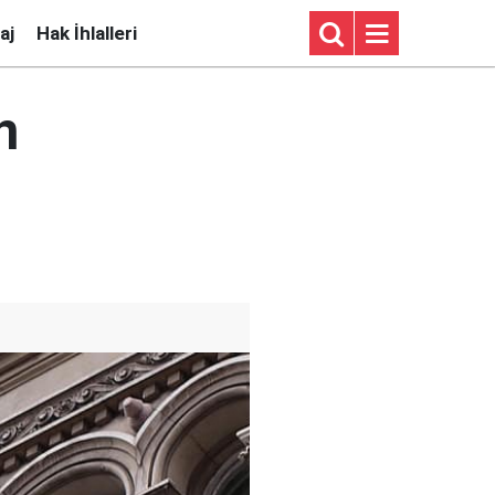
aj
Hak İhlalleri
n