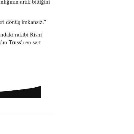
ığının artık bittiğini
eri dönüş imkansız.”
ındaki rakibi Rishi
ın Truss’ı en sert