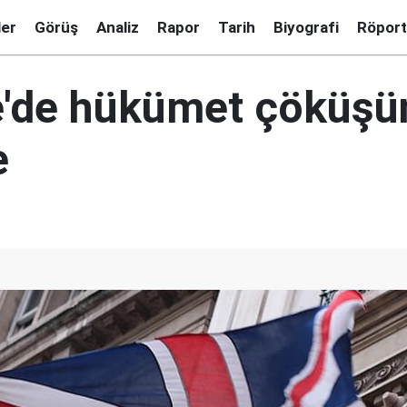
ler
Görüş
Analiz
Rapor
Tarih
Biyografi
Röport
re'de hükümet çöküşü
e