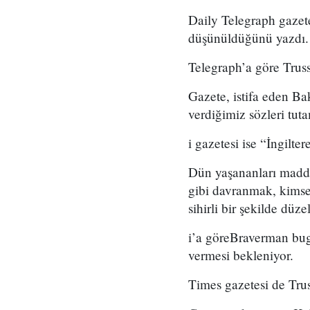
Daily Telegraph gazete
düşünüldüğünü yazdı.
Telegraph’a göre Truss
Gazete, istifa eden B
verdiğimiz sözleri tut
i gazetesi ise “İngilt
Dün yaşananları madd
gibi davranmak, kimse
sihirli bir şekilde düz
i’a göreBraverman bug
vermesi bekleniyor.
Times gazetesi de Trus