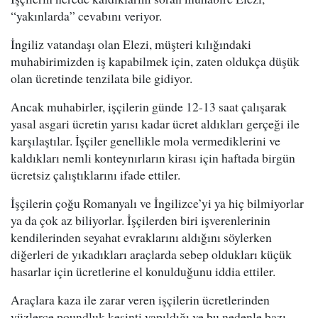
“yakınlarda” cevabını veriyor.
İngiliz vatandaşı olan Elezi, müşteri kılığındaki
muhabirimizden iş kapabilmek için, zaten oldukça düşük
olan ücretinde tenzilata bile gidiyor.
Ancak muhabirler, işçilerin günde 12-13 saat çalışarak
yasal asgari ücretin yarısı kadar ücret aldıkları gerçeği ile
karşılaştılar. İşçiler genellikle mola vermediklerini ve
kaldıkları nemli konteynırların kirası için haftada birgün
ücretsiz çalıştıklarını ifade ettiler.
İşçilerin çoğu Romanyalı ve İngilizce’yi ya hiç bilmiyorlar
ya da çok az biliyorlar. İşçilerden biri işverenlerinin
kendilerinden seyahat evraklarını aldığını söylerken
diğerleri de yıkadıkları araçlarda sebep oldukları küçük
hasarlar için ücretlerine el konulduğunu iddia ettiler.
Araçlara kaza ile zarar veren işçilerin ücretlerinden
yüzlerce poundluk kesinti yapıldığı ve bu nedenle bazı