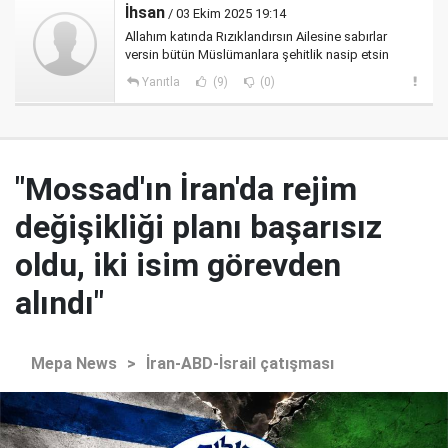
İhsan
/ 03 Ekim 2025 19:14
Allahım katında Rızıklandırsın Ailesine sabırlar
versin bütün Müslümanlara şehitlik nasip etsin
Yanıtla
(9)
(0)
"Mossad'ın İran'da rejim
değişikliği planı başarısız
oldu, iki isim görevden
alındı"
Mepa News
>
İran-ABD-İsrail çatışması