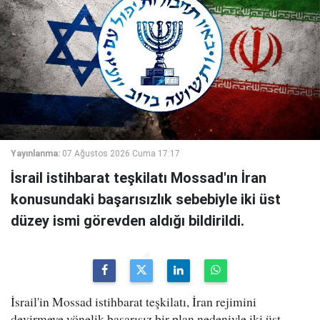
Yayınlanma:
07 Ağustos 2026 Cuma 17:17
İsrail istihbarat teşkilatı Mossad'ın İran
konusundaki başarısızlık sebebiyle iki üst
düzey ismi görevden aldığı bildirildi.
İsrail'in Mossad istihbarat teşkilatı, İran rejimini
devirmeye yönelik başarısız bir plan nedeniyle iki üst