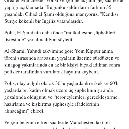
Greater Manchester Polisi Perşembe akşamı geç saatlerde
yaptığı açıklamada "Bugünkü saldırıların failinin 35
yaşındaki Cihad el Şami olduğuna inanıyoruz. "Kendisi
Suriye kökenli bir İngiliz vatandaşıdır.
Polis, El Şami'nin daha önce "radikalleşme şüphelileri
listesinde" yer almadığını söyledi.
Al-Shami, Yahudi takvimine göre Yom Kippur anma
töreni sırasında arabasını yayaların üzerine sürdükten ve
sinagog yakınlarında en az bir kişiyi bıçakladıktan sonra
polisler tarafından vurularak hayatını kaybetti.
Polis, olayla ilgili olarak 30'lu yaşlarda iki erkek ve 60'lı
yaşlarda bir kadın olmak üzere üç şüphelinin şu anda
gözaltında olduğunu ve “terör eylemleri gerçekleştirme,
hazırlama ve kışkırtma şüphesiyle ifadelerinin
alınacağını” ekledi.
Perşembe günü erken saatlerde Manchester'daki bir