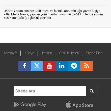
UYARI: Yorumların her türlü cezai ve hukuki sorumluluğu yazan kişiye
aittir. Mepa News, yapılan yorumlardan sorumlu değildir. Her bir yorum
600 karakterle (boşluklu) sınırlıdır.
Anasayfa
Künye
İletişim
Gizlilik İlkeleri
Sitene Ekle