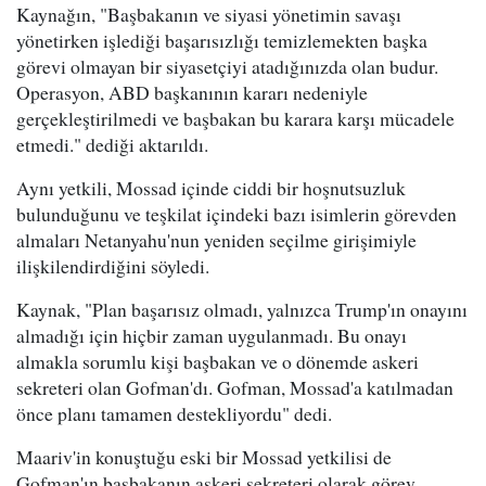
Kaynağın, "Başbakanın ve siyasi yönetimin savaşı
yönetirken işlediği başarısızlığı temizlemekten başka
görevi olmayan bir siyasetçiyi atadığınızda olan budur.
Operasyon, ABD başkanının kararı nedeniyle
gerçekleştirilmedi ve başbakan bu karara karşı mücadele
etmedi." dediği aktarıldı.
Aynı yetkili, Mossad içinde ciddi bir hoşnutsuzluk
bulunduğunu ve teşkilat içindeki bazı isimlerin görevden
almaları Netanyahu'nun yeniden seçilme girişimiyle
ilişkilendirdiğini söyledi.
Kaynak, "Plan başarısız olmadı, yalnızca Trump'ın onayını
almadığı için hiçbir zaman uygulanmadı. Bu onayı
almakla sorumlu kişi başbakan ve o dönemde askeri
sekreteri olan Gofman'dı. Gofman, Mossad'a katılmadan
önce planı tamamen destekliyordu" dedi.
Maariv'in konuştuğu eski bir Mossad yetkilisi de
Gofman'ın başbakanın askeri sekreteri olarak görev