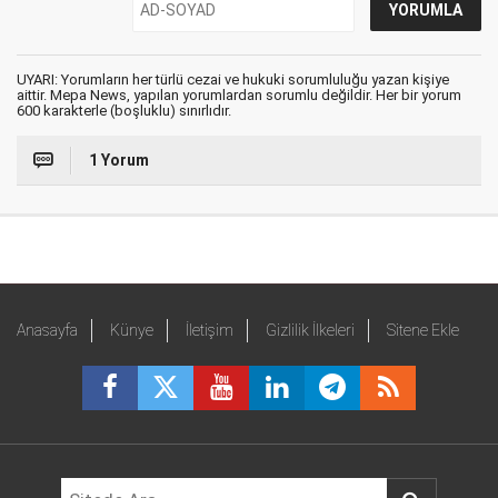
UYARI: Yorumların her türlü cezai ve hukuki sorumluluğu yazan kişiye
aittir. Mepa News, yapılan yorumlardan sorumlu değildir. Her bir yorum
600 karakterle (boşluklu) sınırlıdır.
1 Yorum
Anasayfa
Künye
İletişim
Gizlilik İlkeleri
Sitene Ekle