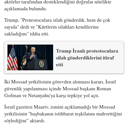
aktörler tarafından desteklendiğini doğrular nitelikte
açıklamada bulundu.
Trump, "Protestoculara silah gönderdik, hem de çok
sayıda" dedi ve "Kürtlerin silahları kendilerine
sakladığını" iddia etti.
Trump İranlı protestoculara
silah gönderdiklerini itiraf
etti
İki Mossad yetkilisinin görevden alınması kararı, İsrail
güvenlik yapılanması içinde Mossad başkanı Roman
Gofman ve Netanyahu'ya karşı tepkiye yol açtı.
İsrail gazetesi Maariv, ismini açıklamadığı bir Mossad
yetkilisinin "başbakanın istihbarat teşkilatını mahvettiğini
söylediğini" aktardı.