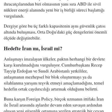
ihracatçılarından biri olmasının yanı sıra ABD ile sivil
nükleer enerji alanında yeni bir iş birliği süreci başlattığı
vurgulandı.
Dergiye göre bu üç farklı kapasitenin aynı güvenlik çatısı
altında buluşması, Orta Doğu'daki güç dengelerini önemli
ölçüde değiştirebilir.
Hedefte İran mı, İsrail mi?
Anlaşmayı imzalayan ülkeler, paktın herhangi bir devlete
karşı kurulmadığını vurguluyor. Cumhurbaşkanı Recep
Tayyip Erdoğan ve Suudi Arabistanlı yetkililer,
anlaşmanın mezhepsel bir blok oluşturmayı ya da
silahlanma yarışını teşvik etmeyi amaçlamadığını, temel
hedefin ortak caydırıcılığı artırmak olduğunu belirtti.
Buna karşın Foreign Policy, birçok uzmanın ittifakı İran
ile İsrail arasında aylardır devam eden savaşın ardından
oluşan yeni güvenlik ortamına verilen stratejik bir cevap