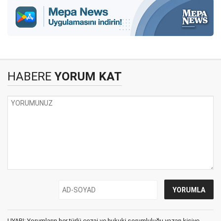
HABERE
YORUM KAT
UYARI: Yorumların her türlü cezai ve hukuki sorumluluğu yazan kişiye