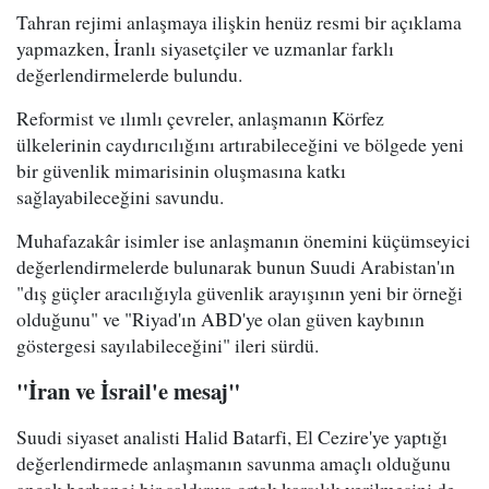
Tahran rejimi anlaşmaya ilişkin henüz resmi bir açıklama
yapmazken, İranlı siyasetçiler ve uzmanlar farklı
değerlendirmelerde bulundu.
Reformist ve ılımlı çevreler, anlaşmanın Körfez
ülkelerinin caydırıcılığını artırabileceğini ve bölgede yeni
bir güvenlik mimarisinin oluşmasına katkı
sağlayabileceğini savundu.
Muhafazakâr isimler ise anlaşmanın önemini küçümseyici
değerlendirmelerde bulunarak bunun Suudi Arabistan'ın
"dış güçler aracılığıyla güvenlik arayışının yeni bir örneği
olduğunu" ve "Riyad'ın ABD'ye olan güven kaybının
göstergesi sayılabileceğini" ileri sürdü.
"İran ve İsrail'e mesaj"
Suudi siyaset analisti Halid Batarfi, El Cezire'ye yaptığı
değerlendirmede anlaşmanın savunma amaçlı olduğunu
ancak herhangi bir saldırıya ortak karşılık verilmesini de