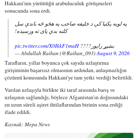
Hakkani'nin yürüttüğü arabuluculuk görüşmeleri
sonucunda sona erdi.
په لویه پکتیا کې د خلیفه صاحب په هڅو څه باندې سل
کلنه بدي پای ته ورسېده!
pic.twitter.com/X0IkkF1maH
بشپړ راپور????
— Abdullah Raihan (@Raihan_093)
August 9, 2026
Tarafların, yıllar boyunca çok sayıda uzlaştırma
girişiminin başarısız olmasının ardından, anlaşmazlığın
çözümü konusunda Hakkani'ye tam yetki verdiği belirtildi.
Varılan uzlaşıyla birlikte iki taraf arasında barış ve
uzlaşının sağlandığı, böylece Afganistan'ın doğusundaki
en uzun süreli aşiret ihtilaflarından birinin sona erdiği
ifade edildi.
Kaynak: Mepa News