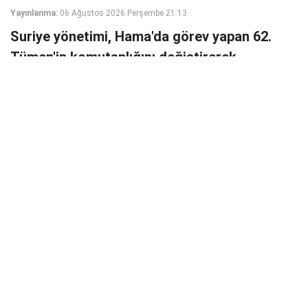
Yayınlanma:
06 Ağustos 2026 Perşembe 21:13
Suriye yönetimi, Hama'da görev yapan 62.
Tümen'in komutanlığını değiştirerek
Muhammed el Casim (Ebu Amşe) yerine Türk
vatandaşı Tuğgeneral Ömer Muhammed
Çiftçi'yi atadı.
Suriye yönetimi, orduda yürüttüğü yeniden yapılanma
kapsamında Hama merkezli 62. Tümen'in komutanlığında
değişikliğe gitti.
Türkiye doğumlu ve Esed rejiminin devrilmesinin
ardından Suriye vatandaşlığı alan Tuğgeneral Ömer
Muhammed Çiftçi, tümenin yeni komutanı olarak atandı.