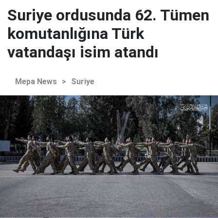
Suriye ordusunda 62. Tümen
komutanlığına Türk
vatandaşı isim atandı
Mepa News
>
Suriye