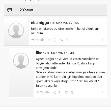
2 Yorum
ebu nigga
/ 03 Mart 2024 20:56
farklı bir site de bu direnişçilerin harici olduklarını
okudum
Yanıtla
(0)
(2)
İlker
/ 05 Mart 2024 18:40
Aynen doğru söylüyorsun zaten haricilerin en
büyük alametlerinden biri de Ruslara karşı
savaşmalarıdır.
Site yönetiminden rica ediyorum şu siteye yorum
atarken NPC kontrolü için hiç olmazsa basit bir
işlem ekranı veya doğru fotoğrafı bul etkinliği
falan koysunlar.
Yanıtla
(1)
(0)