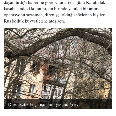
dayandırdığı haberine göre, Cumartesi günü Karabulak
kasabasındaki konutlardan birinde yapılan bir arama
operasyonu sırasında, direnişçi olduğu söylenen kişiler
Rus kolluk kuvvetlerine ateş açtı.
Direnişçilerle çatışmanın yaşandığı ev