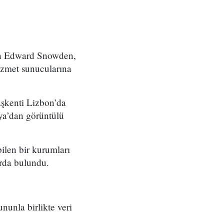
ran Edward Snowden,
 hizmet sunucularına
şkenti Lizbon’da
sya’dan görüntülü
len bir kurumları
arda bulundu.
unla birlikte veri