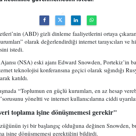
tleri’nin (ABD) gizli dinleme faaliyetlerini ortaya çıka
 kurumları” olarak değerlendirdiği internet tarayıcıları ve
ni istedi.
Ajansı (NSA) eski ajanı Edward Snowden, Portekiz’in ba
rnet teknolojisi konferansına geçici olarak sığındığı Ru
arak katıldı.
şmada “Toplumun en güçlü kurumları, en az hesap verebi
”sorusunu yöneltti ve internet kullanıcılarına ciddi uyarıl
 veri toplama işine dönüşmemesi gerekir"
züğünün iyi bir başlangıç olduğuna değinen Snowden, bun
a işine dönüşmemesi gerektiğini bildirdi.