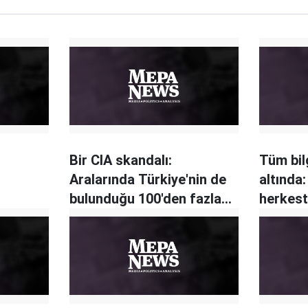
Bir CIA skandalı:
Tüm bilg
Aralarında Türkiye'nin de
altında:
bulunduğu 100'den fazla
herkest
ülke nasıl dinlendi?