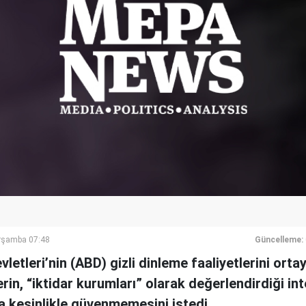
rşamba 07:48
Güncelleme:
vletleri’nin (ABD) gizli dinleme faaliyetlerini ort
in, “iktidar kurumları” olarak değerlendirdiği inte
a kesinlikle güvenmemesini istedi.