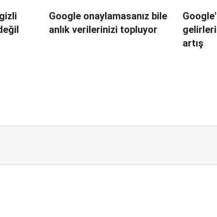
izli
Google onaylamasanız bile
Google'
değil
anlık verilerinizi topluyor
gelirle
artış