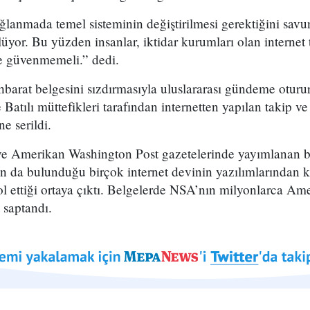
lanmada temel sisteminin değiştirilmesi gerektiğini savu
üyor. Bu yüzden insanlar, iktidar kurumları olan internet 
le güvenmemeli.” dedi.
hbarat belgesini sızdırmasıyla uluslararası gündeme oturur
Batılı müttefikleri tarafından internetten yapılan takip ve
e serildi.
ve Amerikan Washington Post gazetelerinde yayımlanan b
n da bulunduğu birçok internet devinin yazılımlarından k
ol ettiği ortaya çıktı. Belgelerde NSA’nın milyonlarca Ame
ı saptandı.