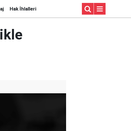
aj
Hak İhlalleri
ikle