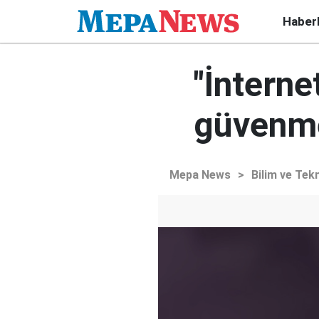
Haber
"İnterne
güvenme
Mepa News
>
Bilim ve Tekn