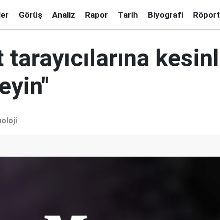
ler
Görüş
Analiz
Rapor
Tarih
Biyografi
Röport
t tarayıcılarına kesinl
yin"
oloji