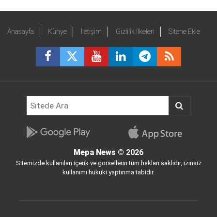
Anasayfa
Künye
İletişim
Gizlilik İlkeleri
Sitene Ekle
Mepa News
© 2026
Sitemizde kullanılan içerik ve görsellerin tüm hakları saklıdır, izinsiz
kullanımı hukuki yaptırıma tabidir.