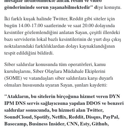
mesajlar iletilebilmekte ancak resim ve video
gönderiminde sorun yaşanabilmektedir" d
iye konuştu.
İki farklı kuşak halinde Twitter, Reddit gibi siteler için
bugün 14.00-17.00 saatlerinde ve saat 20.00 dolayında
kesintiler gözlemlendiğini anlatan Sayan, çeşitli illerdeki
bazı servislerin lokal bazlı kesintilerinin de yurt dışı çıkış
noktalarındaki farklılıklardan dolayı kaynaklandığının
tespit edildiğini bildirdi.
Siber saldırılar konusunda tüm operatörleri, kamu
kuruluşlarını, Siber Olaylara Müdahale Ekiplerini
(SOME) ve vatandaşları siber saldırılara karşı duyarlı
olmaları hususunda uyaran Sayan, şunları kaydetti:
"Atakların, bu sitelerin birçoğuna hizmet veren DYN
IPM DNS servis sağlayıcısına yapılan DDOS ve benzeri
saldırılar sonucunda, bu hizmeti alan Twitter,
SoundCloud, Spotify, Netflix, Reddit, Disqus, PayPal,
Basecamp, Business Insider, CNN, Esty, Github,