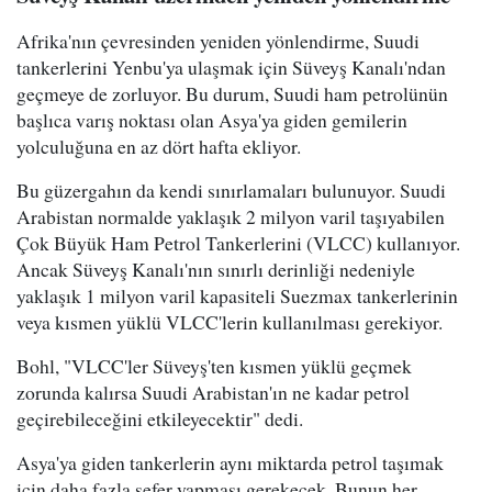
Afrika'nın çevresinden yeniden yönlendirme, Suudi
tankerlerini Yenbu'ya ulaşmak için Süveyş Kanalı'ndan
geçmeye de zorluyor. Bu durum, Suudi ham petrolünün
başlıca varış noktası olan Asya'ya giden gemilerin
yolculuğuna en az dört hafta ekliyor.
Bu güzergahın da kendi sınırlamaları bulunuyor. Suudi
Arabistan normalde yaklaşık 2 milyon varil taşıyabilen
Çok Büyük Ham Petrol Tankerlerini (VLCC) kullanıyor.
Ancak Süveyş Kanalı'nın sınırlı derinliği nedeniyle
yaklaşık 1 milyon varil kapasiteli Suezmax tankerlerinin
veya kısmen yüklü VLCC'lerin kullanılması gerekiyor.
Bohl, "VLCC'ler Süveyş'ten kısmen yüklü geçmek
zorunda kalırsa Suudi Arabistan'ın ne kadar petrol
geçirebileceğini etkileyecektir" dedi.
Asya'ya giden tankerlerin aynı miktarda petrol taşımak
için daha fazla sefer yapması gerekecek. Bunun her