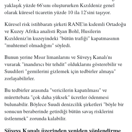
yaklaşık yüzde 66'sını oluştururken Kızıldeniz genel
olarak küresel ticaretin yüzde 10 ila 12'sini taşıyor.
Küresel risk istihbaratı şirketi RANE'in kıdemli Ortadoğu
ve Kuzey Afrika analisti Ryan Bohl, Husilerin
Kızıldeniz'in kuzeyindeki "bütün trafiği" kapatmasının
"muhtemel olmadığını" söyledi.
Bunun yerine Mısır limanlarını ve Süveyş Kanalı'nı
vurarak "inandırıcı bir tehdit" olduklarını gösterebilir ve
Suudileri "gemilerini gizlemek için tedbirler almaya"
zorlayabilirler.
Bu tedbirler arasında "vericilerin kapatılması" ve
mürettebata "çok daha yüksek" ücretler ödenmesi
bulunabilir. Böylece Suudi denizcilik şirketleri "böyle bir
sonucun beraberinde getirdiği bütün savaş risklerini
üstlenmek" zorunda kalabilir.
Süveyş Kanalı üzerinden yeniden yönlendirme