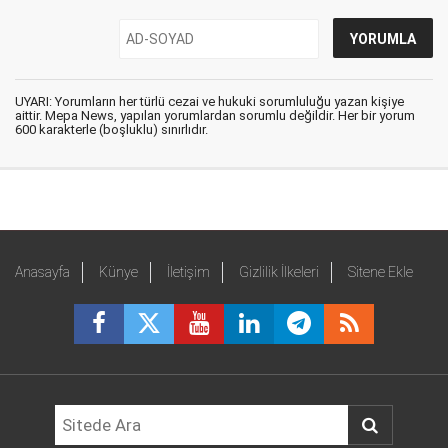
UYARI: Yorumların her türlü cezai ve hukuki sorumluluğu yazan kişiye
aittir. Mepa News, yapılan yorumlardan sorumlu değildir. Her bir yorum
600 karakterle (boşluklu) sınırlıdır.
Anasayfa
Künye
İletişim
Gizlilik İlkeleri
Sitene Ekle