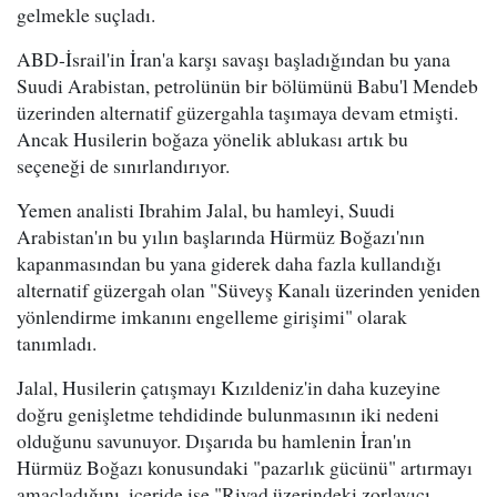
gelmekle suçladı.
ABD-İsrail'in İran'a karşı savaşı başladığından bu yana
Suudi Arabistan, petrolünün bir bölümünü Babu'l Mendeb
üzerinden alternatif güzergahla taşımaya devam etmişti.
Ancak Husilerin boğaza yönelik ablukası artık bu
seçeneği de sınırlandırıyor.
Yemen analisti Ibrahim Jalal, bu hamleyi, Suudi
Arabistan'ın bu yılın başlarında Hürmüz Boğazı'nın
kapanmasından bu yana giderek daha fazla kullandığı
alternatif güzergah olan "Süveyş Kanalı üzerinden yeniden
yönlendirme imkanını engelleme girişimi" olarak
tanımladı.
Jalal, Husilerin çatışmayı Kızıldeniz'in daha kuzeyine
doğru genişletme tehdidinde bulunmasının iki nedeni
olduğunu savunuyor. Dışarıda bu hamlenin İran'ın
Hürmüz Boğazı konusundaki "pazarlık gücünü" artırmayı
amaçladığını, içeride ise "Riyad üzerindeki zorlayıcı