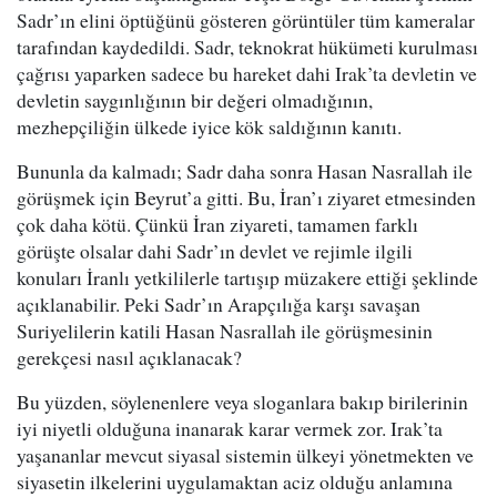
Sadr’ın elini öptüğünü gösteren görüntüler tüm kameralar
tarafından kaydedildi. Sadr, teknokrat hükümeti kurulması
çağrısı yaparken sadece bu hareket dahi Irak’ta devletin ve
devletin saygınlığının bir değeri olmadığının,
mezhepçiliğin ülkede iyice kök saldığının kanıtı.
Bununla da kalmadı; Sadr daha sonra Hasan Nasrallah ile
görüşmek için Beyrut’a gitti. Bu, İran’ı ziyaret etmesinden
çok daha kötü. Çünkü İran ziyareti, tamamen farklı
görüşte olsalar dahi Sadr’ın devlet ve rejimle ilgili
konuları İranlı yetkililerle tartışıp müzakere ettiği şeklinde
açıklanabilir. Peki Sadr’ın Arapçılığa karşı savaşan
Suriyelilerin katili Hasan Nasrallah ile görüşmesinin
gerekçesi nasıl açıklanacak?
Bu yüzden, söylenenlere veya sloganlara bakıp birilerinin
iyi niyetli olduğuna inanarak karar vermek zor. Irak’ta
yaşananlar mevcut siyasal sistemin ülkeyi yönetmekten ve
siyasetin ilkelerini uygulamaktan aciz olduğu anlamına