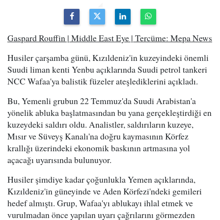
Gaspard Rouffin | Middle East Eye | Tercüme: Mepa News
Husiler çarşamba günü, Kızıldeniz'in kuzeyindeki önemli
Suudi liman kenti Yenbu açıklarında Suudi petrol tankeri
NCC Wafaa'ya balistik füzeler ateşlediklerini açıkladı.
Bu, Yemenli grubun 22 Temmuz'da Suudi Arabistan'a
yönelik abluka başlatmasından bu yana gerçekleştirdiği en
kuzeydeki saldırı oldu. Analistler, saldırıların kuzeye,
Mısır ve Süveyş Kanalı'na doğru kaymasının Körfez
krallığı üzerindeki ekonomik baskının artmasına yol
açacağı uyarısında bulunuyor.
Husiler şimdiye kadar çoğunlukla Yemen açıklarında,
Kızıldeniz'in güneyinde ve Aden Körfezi'ndeki gemileri
hedef almıştı. Grup, Wafaa'yı ablukayı ihlal etmek ve
vurulmadan önce yapılan uyarı çağrılarını görmezden