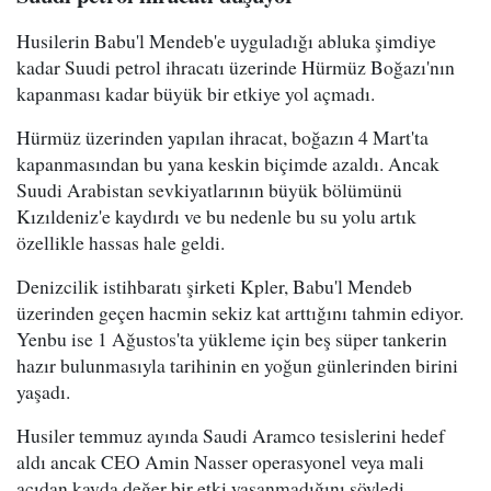
Husilerin Babu'l Mendeb'e uyguladığı abluka şimdiye
kadar Suudi petrol ihracatı üzerinde Hürmüz Boğazı'nın
kapanması kadar büyük bir etkiye yol açmadı.
Hürmüz üzerinden yapılan ihracat, boğazın 4 Mart'ta
kapanmasından bu yana keskin biçimde azaldı. Ancak
Suudi Arabistan sevkiyatlarının büyük bölümünü
Kızıldeniz'e kaydırdı ve bu nedenle bu su yolu artık
özellikle hassas hale geldi.
Denizcilik istihbaratı şirketi Kpler, Babu'l Mendeb
üzerinden geçen hacmin sekiz kat arttığını tahmin ediyor.
Yenbu ise 1 Ağustos'ta yükleme için beş süper tankerin
hazır bulunmasıyla tarihinin en yoğun günlerinden birini
yaşadı.
Husiler temmuz ayında Saudi Aramco tesislerini hedef
aldı ancak CEO Amin Nasser operasyonel veya mali
açıdan kayda değer bir etki yaşanmadığını söyledi.