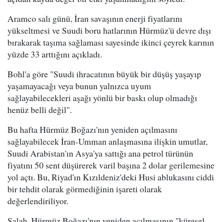
Aramco salı günü, İran savaşının enerji fiyatlarını
yükseltmesi ve Suudi boru hatlarının Hürmüz'ü devre dışı
bırakarak taşıma sağlaması sayesinde ikinci çeyrek karının
yüzde 33 arttığını açıkladı.
Bohl'a göre "Suudi ihracatının büyük bir düşüş yaşayıp
yaşamayacağı veya bunun yalnızca uyum
sağlayabilecekleri aşağı yönlü bir baskı olup olmadığı
henüz belli değil".
Bu hafta Hürmüz Boğazı'nın yeniden açılmasını
sağlayabilecek İran-Umman anlaşmasına ilişkin umutlar,
Suudi Arabistan'ın Asya'ya sattığı ana petrol türünün
fiyatını 50 sent düşürerek varil başına 2 dolar gerilemesine
yol açtı. Bu, Riyad'ın Kızıldeniz'deki Husi ablukasını ciddi
bir tehdit olarak görmediğinin işareti olarak
değerlendiriliyor.
Salah, Hürmüz Boğazı'nın yeniden açılmasının "küresel