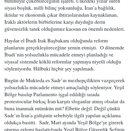
bütünüyle çökebileceğinin işareti. Ülkedeki yıllar süren
siyasi boşluk, milli bilinç yoksunluğu, İran’a bağlılık,
iktidar ve ekonomik çıkar ihtiraslarından kaynaklanan,
Iraklı aktörlerin birbirlerine karşı duyduğu derin
güvensizlik tanık olduğumuz kaosun en önemli nedenleri.
Haydar el İbadi Irak Başbakanı olduğunda reform
planlarını gerçekleştireceğine yemin etmişti. O dönemde
İbadi’nin yolsuzlukla mücadele etmeyi planladığı ve
siyasal sistemde köklü reformlar yapmaya niyetli olduğu
söyleniyordu. Hâlbuki hiçbir şey yapılmadı.
Bugün de Mukteda es Sadr’ın mezhepçilikten vazgeçerek
yolsuzlukla mücadele etmeyi amaçladığı söyleniyor. Yeşil
Bölge basılıp Parlamento işgal edildiği sırada
protestocular birkaç İran karşıtı sloganlar atmış olsalar da
buna inanmak mümkün mü? Elbette değil. Değil çünkü
Sadr’ın İran'a gidişinin sebebiyle ilgili yapılan açıklama
oldukça basitti. Sadr, Mart ayında Yeşil Bölge’ye girerek
oturma eylemi başlattığında Yeşil Bölge Güvenlik Şefinin