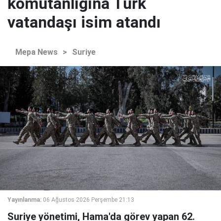
komutanlığına Türk
vatandaşı isim atandı
Mepa News
>
Suriye
Yayınlanma:
06 Ağustos 2026 Perşembe 21:13
Suriye yönetimi, Hama'da görev yapan 62.