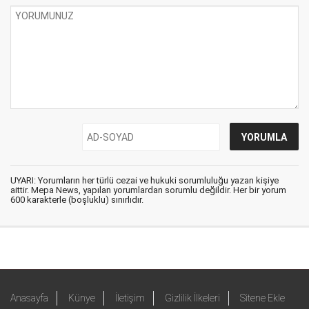
UYARI: Yorumların her türlü cezai ve hukuki sorumluluğu yazan kişiye
aittir. Mepa News, yapılan yorumlardan sorumlu değildir. Her bir yorum
600 karakterle (boşluklu) sınırlıdır.
Anasayfa
Künye
İletişim
Gizlilik İlkeleri
Sitene Ekle