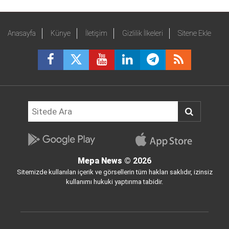
Anasayfa
Künye
İletişim
Gizlilik İlkeleri
Sitene Ekle
Mepa News
© 2026
Sitemizde kullanılan içerik ve görsellerin tüm hakları saklıdır, izinsiz
kullanımı hukuki yaptırıma tabidir.