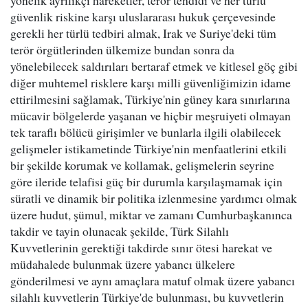
yönelik ayrılıkçı hareketler, terör tehdidi ve her türlü
güvenlik riskine karşı uluslararası hukuk çerçevesinde
gerekli her türlü tedbiri almak, Irak ve Suriye'deki tüm
terör örgütlerinden ülkemize bundan sonra da
yönelebilecek saldırıları bertaraf etmek ve kitlesel göç gibi
diğer muhtemel risklere karşı milli güvenliğimizin idame
ettirilmesini sağlamak, Türkiye'nin güney kara sınırlarına
mücavir bölgelerde yaşanan ve hiçbir meşruiyeti olmayan
tek taraflı bölücü girişimler ve bunlarla ilgili olabilecek
gelişmeler istikametinde Türkiye'nin menfaatlerini etkili
bir şekilde korumak ve kollamak, gelişmelerin seyrine
göre ileride telafisi güç bir durumla karşılaşmamak için
süratli ve dinamik bir politika izlenmesine yardımcı olmak
üzere hudut, şümul, miktar ve zamanı Cumhurbaşkanınca
takdir ve tayin olunacak şekilde, Türk Silahlı
Kuvvetlerinin gerektiği takdirde sınır ötesi harekat ve
müdahalede bulunmak üzere yabancı ülkelere
gönderilmesi ve aynı amaçlara matuf olmak üzere yabancı
silahlı kuvvetlerin Türkiye'de bulunması, bu kuvvetlerin