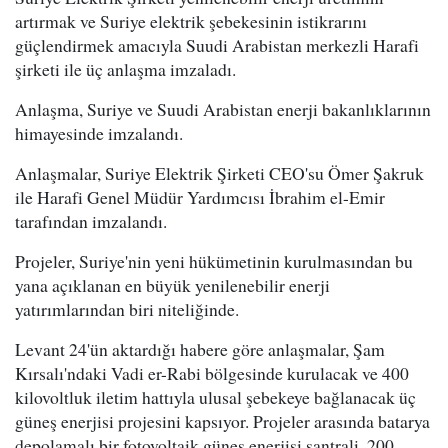
artırmak ve Suriye elektrik şebekesinin istikrarını
güçlendirmek amacıyla Suudi Arabistan merkezli Harafi
şirketi ile üç anlaşma imzaladı.
Anlaşma, Suriye ve Suudi Arabistan enerji bakanlıklarının
himayesinde imzalandı.
Anlaşmalar, Suriye Elektrik Şirketi CEO'su Ömer Şakruk
ile Harafi Genel Müdür Yardımcısı İbrahim el-Emir
tarafından imzalandı.
Projeler, Suriye'nin yeni hükümetinin kurulmasından bu
yana açıklanan en büyük yenilenebilir enerji
yatırımlarından biri niteliğinde.
Levant 24'ün aktardığı habere göre anlaşmalar, Şam
Kırsalı'ndaki Vadi er-Rabi bölgesinde kurulacak ve 400
kilovoltluk iletim hattıyla ulusal şebekeye bağlanacak üç
güneş enerjisi projesini kapsıyor. Projeler arasında batarya
depolamalı bir fotovoltaik güneş enerjisi santrali, 200