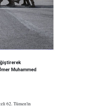
ğiştirerek
l Ömer Muhammed
zli 62. Tümen'in