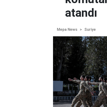
atandı
Mepa News
>
Suriye