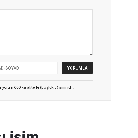
yorum 600 karakterle (boşluklu) sınırlıdır.
ı isim