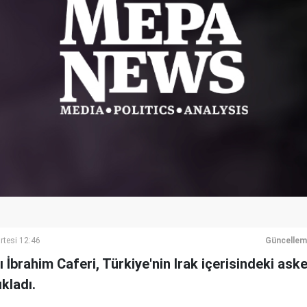
rtesi 12:46
Güncellem
nı İbrahim Caferi, Türkiye'nin Irak içerisindeki as
ıkladı.