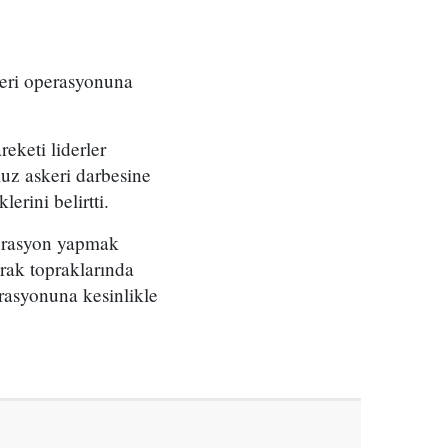
skeri operasyonuna
eketi liderler
uz askeri darbesine
lerini belirtti.
operasyon yapmak
 Irak topraklarında
rasyonuna kesinlikle