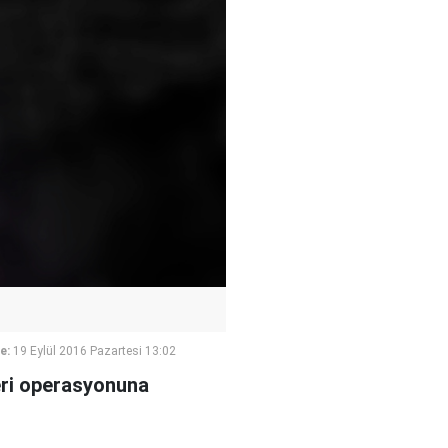
e:
19 Eylül 2016 Pazartesi 13:02
keri operasyonuna