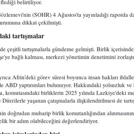
lediği belirtiliyor.
Gözlemevi'nin (SOHR) 4 Ağustos'ta yayınladığı raporda da
durumuna dikkat çekilmişti.
aki tartışmalar
çeşitli tartışmalarla gündeme gelmişti. Birlik içerisind
e'ye bağlı kalması, merkezi yönetimin denetimini zorlaştı
ca Afrin'deki görev süresi boyunca insan hakları ihlalle
le ABD yaptırımları bulunuyor. Hakkındaki yolsuzluk ve h
ra, komutasındaki birliklerin 2025 yılında Lazkiye'deki me
Dürzilerle yaşanan çatışmalarla ilişkilendirilmesi de tartı
n doğrudan muharip birlik komutanlığından alınmasının 
elik bir adım olabileceğini değerlendiriyor.