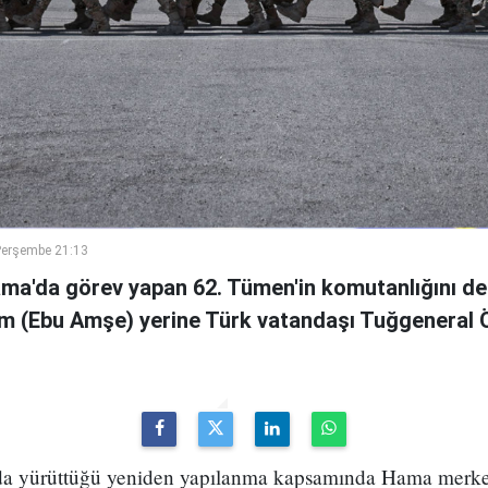
Perşembe 21:13
ama'da görev yapan 62. Tümen'in komutanlığını de
m (Ebu Amşe) yerine Türk vatandaşı Tuğgenera
uda yürüttüğü yeniden yapılanma kapsamında Hama merke