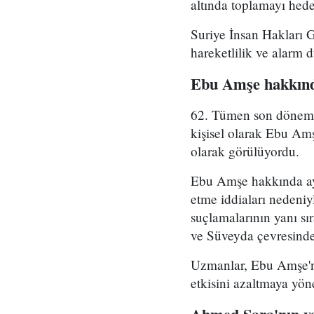
altında toplamayı hedef
Suriye İnsan Hakları 
hareketlilik ve alarm 
Ebu Amşe hakkınd
62. Tümen son dönemde 
kişisel olarak Ebu Amş
olarak görülüyordu.
Ebu Amşe hakkında ayrı
etme iddiaları nedeniy
suçlamalarının yanı sı
ve Süveyda çevresinde 
Uzmanlar, Ebu Amşe'ni
etkisini azaltmaya yön