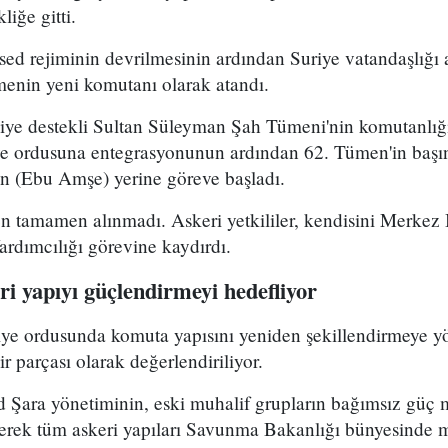
iğe gitti.
ed rejiminin devrilmesinin ardından Suriye vatandaşlığı
enin yeni komutanı olarak atandı.
kiye destekli Sultan Süleyman Şah Tümeni'nin komutanlığ
ye ordusuna entegrasyonunun ardından 62. Tümen'in başın
 (Ebu Amşe) yerine göreve başladı.
 tamamen alınmadı. Askeri yetkililer, kendisini Merkez B
dımcılığı görevine kaydırdı.
i yapıyı güçlendirmeyi hedefliyor
riye ordusunda komuta yapısını yeniden şekillendirmeye y
r parçası olarak değerlendiriliyor.
Şara yönetiminin, eski muhalif grupların bağımsız güç 
yerek tüm askeri yapıları Savunma Bakanlığı bünyesinde 