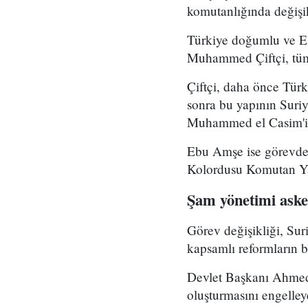
komutanlığında değişikl
Türkiye doğumlu ve Es
Muhammed Çiftçi, tüm
Çiftçi, daha önce Tür
sonra bu yapının Suri
Muhammed el Casim'in
Ebu Amşe ise görevden
Kolordusu Komutan Yar
Şam yönetimi asker
Görev değişikliği, Su
kapsamlı reformların bi
Devlet Başkanı Ahmed 
oluşturmasını engelle