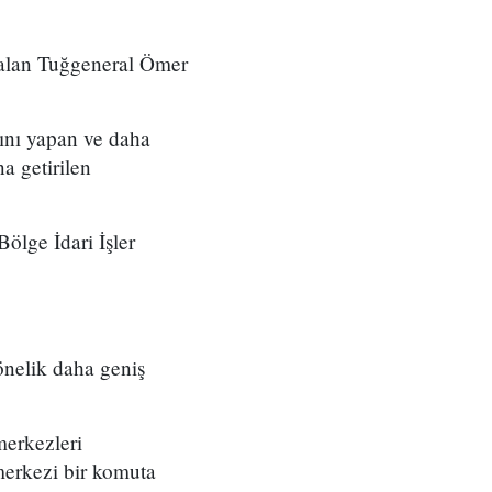
 alan Tuğgeneral Ömer
ını yapan ve daha
a getirilen
ölge İdari İşler
önelik daha geniş
merkezleri
merkezi bir komuta