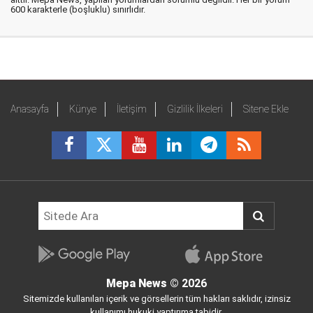
600 karakterle (boşluklu) sınırlıdır.
Anasayfa
Künye
İletişim
Gizlilik İlkeleri
Sitene Ekle
Mepa News
© 2026
Sitemizde kullanılan içerik ve görsellerin tüm hakları saklıdır, izinsiz
kullanımı hukuki yaptırıma tabidir.