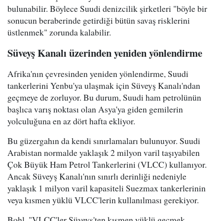
bulunabilir. Böylece Suudi denizcilik şirketleri "böyle bir
sonucun beraberinde getirdiği bütün savaş risklerini
üstlenmek" zorunda kalabilir.
Süveyş Kanalı üzerinden yeniden yönlendirme
Afrika'nın çevresinden yeniden yönlendirme, Suudi
tankerlerini Yenbu'ya ulaşmak için Süveyş Kanalı'ndan
geçmeye de zorluyor. Bu durum, Suudi ham petrolünün
başlıca varış noktası olan Asya'ya giden gemilerin
yolculuğuna en az dört hafta ekliyor.
Bu güzergahın da kendi sınırlamaları bulunuyor. Suudi
Arabistan normalde yaklaşık 2 milyon varil taşıyabilen
Çok Büyük Ham Petrol Tankerlerini (VLCC) kullanıyor.
Ancak Süveyş Kanalı'nın sınırlı derinliği nedeniyle
yaklaşık 1 milyon varil kapasiteli Suezmax tankerlerinin
veya kısmen yüklü VLCC'lerin kullanılması gerekiyor.
Bohl, "VLCC'ler Süveyş'ten kısmen yüklü geçmek