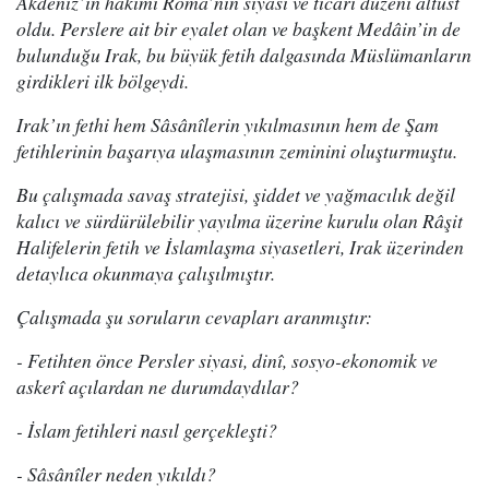
Akdeniz’in hâkimi Roma’nın siyasi ve ticari düzeni altüst
oldu. Perslere ait bir eyalet olan ve başkent Medâin’in de
bulunduğu Irak, bu büyük fetih dalgasında Müslümanların
girdikleri ilk bölgeydi.
Irak’ın fethi hem Sâsânîlerin yıkılmasının hem de Şam
fetihlerinin başarıya ulaşmasının zeminini oluşturmuştu.
Bu çalışmada savaş stratejisi, şiddet ve yağmacılık değil
kalıcı ve sürdürülebilir yayılma üzerine kurulu olan Râşit
Halifelerin fetih ve İslamlaşma siyasetleri, Irak üzerinden
detaylıca okunmaya çalışılmıştır.
Çalışmada şu soruların cevapları aranmıştır:
- Fetihten önce Persler siyasi, dinî, sosyo-ekonomik ve
askerî açılardan ne durumdaydılar?
- İslam fetihleri nasıl gerçekleşti?
- Sâsânîler neden yıkıldı?