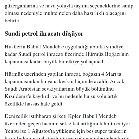
güzergahlarına ve hava yoluyla taşıma seçeneklerine sahip
olması nedeniyle muhtemelen daha hazırlıklı olacağını
belirtti.
Suudi petrol ihracatı düşüyor
Husilerin Babu'l Mendeb'e uyguladığı abluka şimdiye
kadar Suudi petrol ihracatı üzerinde Hürmüz Boğazı'nın
kapanması kadar büyük bir etkiye yol açmadı.
Hürmüz üzerinden yapılan ihracat, boğazın 4 Mart'ta
kapanmasından bu yana keskin biçimde azaldı. Ancak
Suudi Arabistan sevkiyatlarının büyük bölümünü
Kızıldeniz'e kaydırdı ve bu nedenle bu su yolu artık
özellikle hassas hale geldi.
Denizcilik istihbaratı şirketi Kpler, Babu'l Mendeb
üzerinden geçen hacmin sekiz kat arttığını tahmin ediyor.
Yenbu ise 1 Ağustos'ta yükleme için beş süper tankerin
hazır bulunmasıyla tarihinin en yoğun günlerinden birini