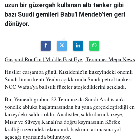
uzun bir güzergah kullanan altı tanker gibi
bazı Suudi gemileri Babu'l Mendeb'ten geri
dönüyor."
Gaspard Rouffin | Middle East Eye | Tercüme: Mepa News
Husiler çarşamba günü, Kızıldeniz'in kuzeyindeki önemli
Suudi liman kenti Yenbu açıklarında Suudi petrol tankeri
NCC Wafaa'ya balistik füzeler ateşlediklerini açıkladı.
Bu, Yemenli grubun 22 Temmuz'da Suudi Arabistan'a
yönelik abluka başlatmasından bu yana gerçekleştirdiği en
kuzeydeki saldırı oldu. Analistler, saldırıların kuzeye,
Mısır ve Süveyş Kanalı'na doğru kaymasının Körfez
krallığı üzerindeki ekonomik baskının artmasına yol
açacağı uyarısında bulunuyor.