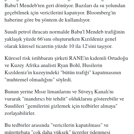
Babu'l Mendeb'ten geri dönüyor. Bazıları da su yolundan
geçebilmek için vericilerini kapatıyor. Bloomberg'in
haberine göre bu yöntem de kullanılıyor.
Suudi petrol ihracatı normalde Babu'l Mendeb trafiğinin
yaklaşık yüzde 66'sını oluştururken Kızıldeniz genel
olarak küresel ticaretin yüzde 10 ila 12'sini taşıyor.
Küresel risk istihbaratı şirketi RANE'in kıdemli Ortadoğu
ve Kuzey Afrika analisti Ryan Bohl, Husilerin
Kızıldeniz'in kuzeyindeki "bütün trafiği" kapatmasının
"muhtemel olmadığını" söyledi.
Bunun yerine Mısır limanlarını ve Süveyş Kanalı'nı
vurarak "inandırıcı bir tehdit" olduklarını gösterebilir ve
Suudileri "gemilerini gizlemek için tedbirler almaya"
zorlayabilirler.
Bu tedbirler arasında "vericilerin kapatılması" ve
mürettebata "çok daha yüksek" ücretler ödenmesi