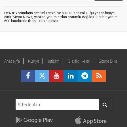
UYARI: Yorumların her türlü cezai ve hukuki sorumluluğu yazan kişiye
aittir. Mepa News, yapılan yorumlardan sorumlu değildir. Her bir yorum
600 karakterle (boşluklu) sınırlıdır.
Anasayfa
Künye
İletişim
Gizlilik İlkeleri
Sitene Ekle