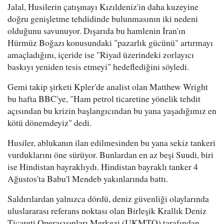
Jalal, Husilerin çatışmayı Kızıldeniz'in daha kuzeyine
doğru genişletme tehdidinde bulunmasının iki nedeni
olduğunu savunuyor. Dışarıda bu hamlenin İran'ın
Hürmüz Boğazı konusundaki "pazarlık gücünü" artırmayı
amaçladığını, içeride ise "Riyad üzerindeki zorlayıcı
baskıyı yeniden tesis etmeyi" hedeflediğini söyledi.
Gemi takip şirketi Kpler'de analist olan Matthew Wright
bu hafta BBC'ye, "Ham petrol ticaretine yönelik tehdit
açısından bu krizin başlangıcından bu yana yaşadığımız en
kötü dönemdeyiz" dedi.
Husiler, ablukanın ilan edilmesinden bu yana sekiz tankeri
vurduklarını öne sürüyor. Bunlardan en az beşi Suudi, biri
ise Hindistan bayraklıydı. Hindistan bayraklı tanker 4
Ağustos'ta Babu'l Mendeb yakınlarında battı.
Saldırılardan yalnızca dördü, deniz güvenliği olaylarında
uluslararası referans noktası olan Birleşik Krallık Deniz
Ticareti Operasyonları Merkezi (UKMTO) tarafından