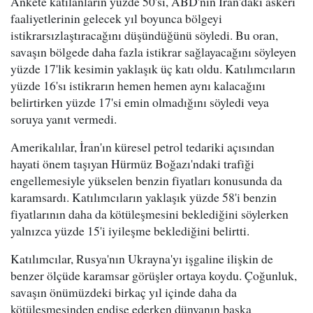
Ankete katılanların yüzde 50'si, ABD'nin İran'daki askeri
faaliyetlerinin gelecek yıl boyunca bölgeyi
istikrarsızlaştıracağını düşündüğünü söyledi. Bu oran,
savaşın bölgede daha fazla istikrar sağlayacağını söyleyen
yüzde 17'lik kesimin yaklaşık üç katı oldu. Katılımcıların
yüzde 16'sı istikrarın hemen hemen aynı kalacağını
belirtirken yüzde 17'si emin olmadığını söyledi veya
soruya yanıt vermedi.
Amerikalılar, İran'ın küresel petrol tedariki açısından
hayati önem taşıyan Hürmüz Boğazı'ndaki trafiği
engellemesiyle yükselen benzin fiyatları konusunda da
karamsardı. Katılımcıların yaklaşık yüzde 58'i benzin
fiyatlarının daha da kötüleşmesini beklediğini söylerken
yalnızca yüzde 15'i iyileşme beklediğini belirtti.
Katılımcılar, Rusya'nın Ukrayna'yı işgaline ilişkin de
benzer ölçüde karamsar görüşler ortaya koydu. Çoğunluk,
savaşın önümüzdeki birkaç yıl içinde daha da
kötüleşmesinden endişe ederken dünyanın başka