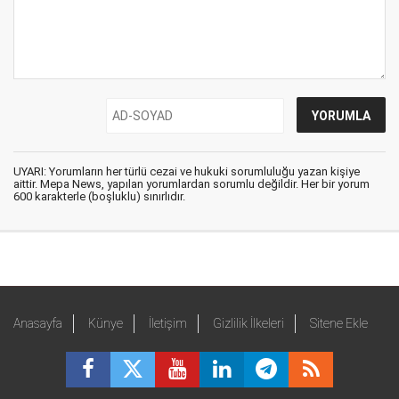
UYARI: Yorumların her türlü cezai ve hukuki sorumluluğu yazan kişiye
aittir. Mepa News, yapılan yorumlardan sorumlu değildir. Her bir yorum
600 karakterle (boşluklu) sınırlıdır.
Anasayfa
Künye
İletişim
Gizlilik İlkeleri
Sitene Ekle