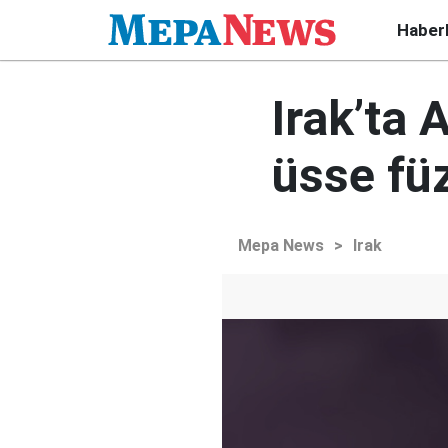
Haber
Irak’ta
üsse füz
Mepa News
>
Irak