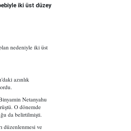
bebiyle iki üst düzey
 plan nedeniyle iki üst
'daki azınlık
yordu.
ı Binyamin Netanyahu
örüştü. O dönemde
u da belirtilmişti.
arı düzenlenmesi ve