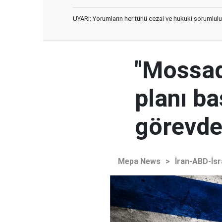
UYARI: Yorumların her türlü cezai ve hukuki sorumlulu
"Mossad'
planı ba
görevden
Mepa News
>
İran-ABD-İsr