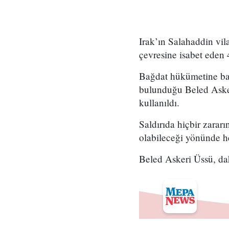
Irak’ın Salahaddin vi
çevresine isabet eden 4
Bağdat hükümetine bağ
bulunduğu Beled Askeri
kullanıldı.
Saldırıda hiçbir zararı
olabileceği yönünde he
Beled Askeri Üssü, dah