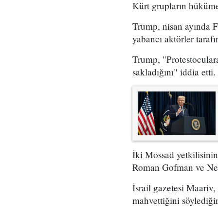
Kürt grupların hükümet
Trump, nisan ayında Fo
yabancı aktörler taraf
Trump, "Protestoculara
sakladığını" iddia etti.
İki Mossad yetkilisini
Roman Gofman ve Netan
İsrail gazetesi Maariv,
mahvettiğini söylediğin