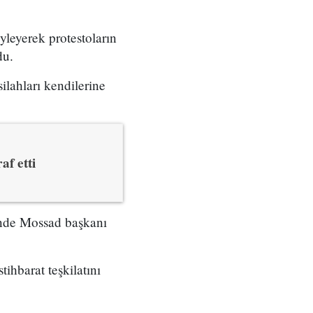
yleyerek protestoların
du.
ilahları kendilerine
af etti
çinde Mossad başkanı
tihbarat teşkilatını