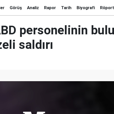
ler
Görüş
Analiz
Rapor
Tarih
Biyografi
Röport
 ABD personelinin bu
eli saldırı