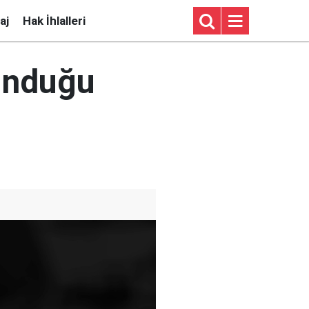
aj
Hak İhlalleri
lunduğu