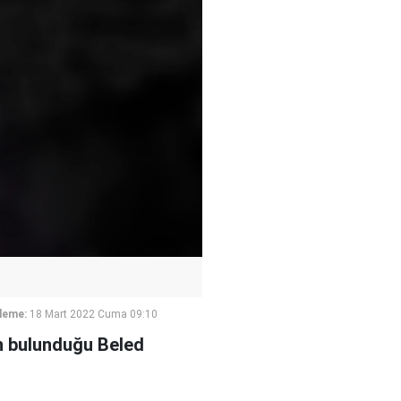
leme:
18 Mart 2022 Cuma 09:10
in bulunduğu Beled