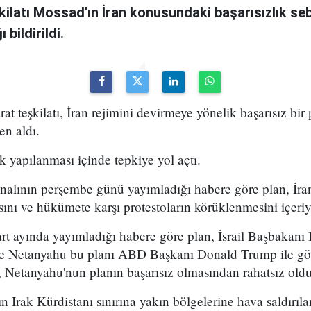
şkilatı Mossad'ın İran konusundaki başarısızlık se
bildirildi.
arat teşkilatı, İran rejimini devirmeye yönelik başarısız bir
en aldı.
k yapılanması içinde tepkiye yol açtı.
analının perşembe günü yayımladığı habere göre plan, İran
sını ve hükümete karşı protestoların körüklenmesini içeri
t ayında yayımladığı habere göre plan, İsrail Başbakan
 ve Netanyahu bu planı ABD Başkanı Donald Trump ile g
 Netanyahu'nun planın başarısız olmasından rahatsız olduğ
n Irak Kürdistanı sınırına yakın bölgelerine hava saldırıl