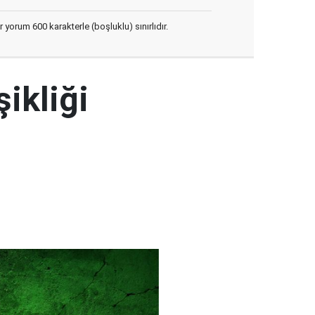
yorum 600 karakterle (boşluklu) sınırlıdır.
şikliği