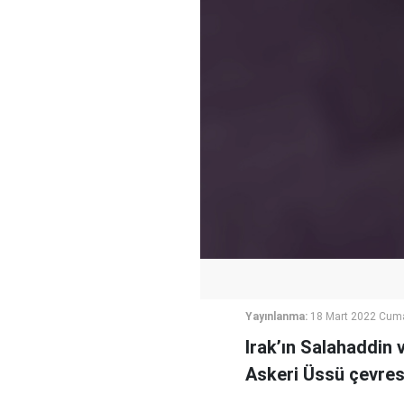
Yayınlanma:
18 Mart 2022 Cum
Irak’ın Salahaddin 
Askeri Üssü çevresi