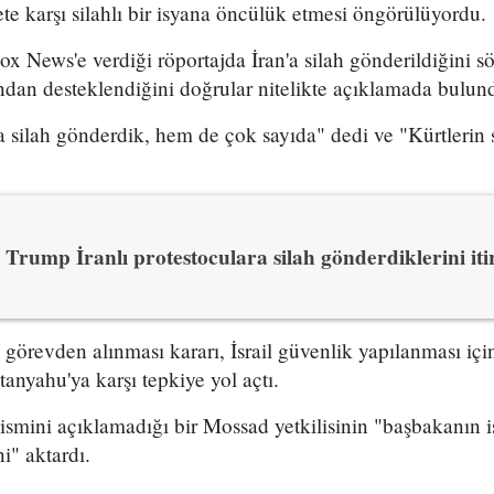
e karşı silahlı bir isyana öncülük etmesi öngörülüyordu.
x News'e verdiği röportajda İran'a silah gönderildiğini sö
ından desteklendiğini doğrular nitelikte açıklamada bulun
 silah gönderdik, hem de çok sayıda" dedi ve "Kürtlerin s
Trump İranlı protestoculara silah gönderdiklerini itir
n görevden alınması kararı, İsrail güvenlik yapılanması i
yahu'ya karşı tepkiye yol açtı.
 ismini açıklamadığı bir Mossad yetkilisinin "başbakanın is
i" aktardı.