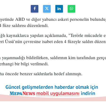
layetinde ABD ve diğer yabancı askeri personelin bulund
 füze saldırısı düzenlendi.
lı kaynaklarca yapılan açıklamada, "Terörle mücadele e
 Üssü’nün çevresine isabet eden 4 füzeyle saldırı düzenl
n yaşanmadığı bildirilirken, saldırının kim tarafından gerçe
rhangi bir bilgi verilmedi.
a öncede benzer saldırılarla hedef alınmıştı.