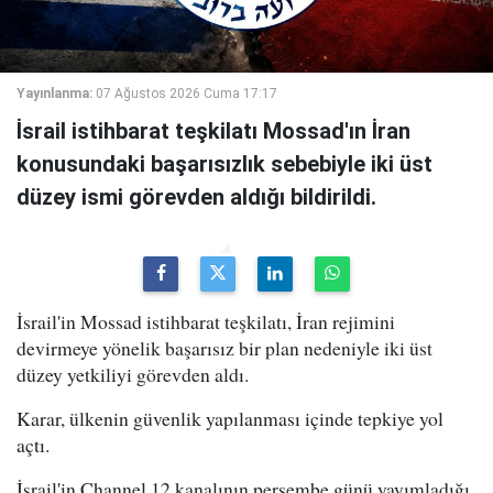
Yayınlanma:
07 Ağustos 2026 Cuma 17:17
İsrail istihbarat teşkilatı Mossad'ın İran
konusundaki başarısızlık sebebiyle iki üst
düzey ismi görevden aldığı bildirildi.
İsrail'in Mossad istihbarat teşkilatı, İran rejimini
devirmeye yönelik başarısız bir plan nedeniyle iki üst
düzey yetkiliyi görevden aldı.
Karar, ülkenin güvenlik yapılanması içinde tepkiye yol
açtı.
İsrail'in Channel 12 kanalının perşembe günü yayımladığı