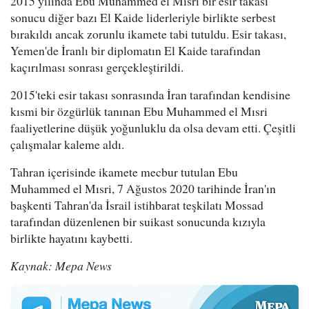
2015 yılında Ebu Muhammed el Mısri bir esir takası
sonucu diğer bazı El Kaide liderleriyle birlikte serbest
bırakıldı ancak zorunlu ikamete tabi tutuldu. Esir takası,
Yemen'de İranlı bir diplomatın El Kaide tarafından
kaçırılması sonrası gerçekleştirildi.
2015'teki esir takası sonrasında İran tarafından kendisine
kısmi bir özgürlük tanınan Ebu Muhammed el Mısri
faaliyetlerine düşük yoğunluklu da olsa devam etti. Çeşitli
çalışmalar kaleme aldı.
Tahran içerisinde ikamete mecbur tutulan Ebu
Muhammed el Mısri, 7 Ağustos 2020 tarihinde İran'ın
başkenti Tahran'da İsrail istihbarat teşkilatı Mossad
tarafından düzenlenen bir suikast sonucunda kızıyla
birlikte hayatını kaybetti.
Kaynak: Mepa News