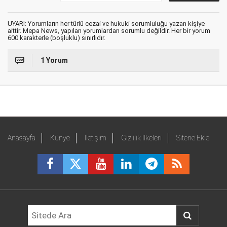
UYARI: Yorumların her türlü cezai ve hukuki sorumluluğu yazan kişiye
aittir. Mepa News, yapılan yorumlardan sorumlu değildir. Her bir yorum
600 karakterle (boşluklu) sınırlıdır.
1 Yorum
Anasayfa
Künye
İletişim
Gizlilik İlkeleri
Sitene Ekle