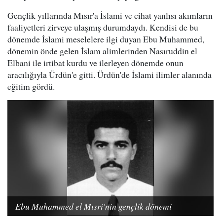
Gençlik yıllarında Mısır'a İslami ve cihat yanlısı akımların
faaliyetleri zirveye ulaşmış durumdaydı. Kendisi de bu
dönemde İslami meselelere ilgi duyan Ebu Muhammed,
dönemin önde gelen İslam alimlerinden Nasıruddin el
Elbani ile irtibat kurdu ve ilerleyen dönemde onun
aracılığıyla Ürdün'e gitti. Ürdün'de İslami ilimler alanında
eğitim gördü.
Ebu Muhammed el Mısri'nin gençlik dönemi