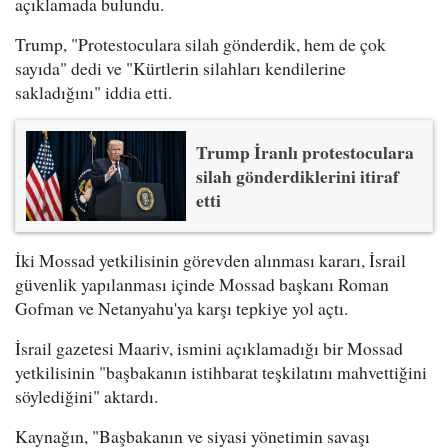
açıklamada bulundu.
Trump, "Protestoculara silah gönderdik, hem de çok
sayıda" dedi ve "Kürtlerin silahları kendilerine
sakladığını" iddia etti.
Trump İranlı protestoculara
silah gönderdiklerini itiraf
etti
İki Mossad yetkilisinin görevden alınması kararı, İsrail
güvenlik yapılanması içinde Mossad başkanı Roman
Gofman ve Netanyahu'ya karşı tepkiye yol açtı.
İsrail gazetesi Maariv, ismini açıklamadığı bir Mossad
yetkilisinin "başbakanın istihbarat teşkilatını mahvettiğini
söylediğini" aktardı.
Kaynağın, "Başbakanın ve siyasi yönetimin savaşı