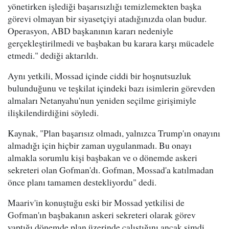
yönetirken işlediği başarısızlığı temizlemekten başka
görevi olmayan bir siyasetçiyi atadığınızda olan budur.
Operasyon, ABD başkanının kararı nedeniyle
gerçekleştirilmedi ve başbakan bu karara karşı mücadele
etmedi." dediği aktarıldı.
Aynı yetkili, Mossad içinde ciddi bir hoşnutsuzluk
bulunduğunu ve teşkilat içindeki bazı isimlerin görevden
almaları Netanyahu'nun yeniden seçilme girişimiyle
ilişkilendirdiğini söyledi.
Kaynak, "Plan başarısız olmadı, yalnızca Trump'ın onayını
almadığı için hiçbir zaman uygulanmadı. Bu onayı
almakla sorumlu kişi başbakan ve o dönemde askeri
sekreteri olan Gofman'dı. Gofman, Mossad'a katılmadan
önce planı tamamen destekliyordu" dedi.
Maariv'in konuştuğu eski bir Mossad yetkilisi de
Gofman'ın başbakanın askeri sekreteri olarak görev
yaptığı dönemde plan üzerinde çalıştığını ancak şimdi