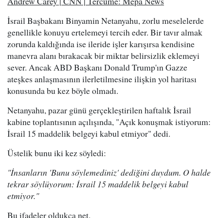
Andrew Carey | CNN | Tercüme: Mepa News
İsrail Başbakanı Binyamin Netanyahu, zorlu meselelerde
genellikle konuyu ertelemeyi tercih eder. Bir tavır almak
zorunda kaldığında ise ileride işler karışırsa kendisine
manevra alanı bırakacak bir miktar belirsizlik eklemeyi
sever. Ancak ABD Başkanı Donald Trump'ın Gazze
ateşkes anlaşmasının ilerletilmesine ilişkin yol haritası
konusunda bu kez böyle olmadı.
Netanyahu, pazar günü gerçekleştirilen haftalık İsrail
kabine toplantısının açılışında, "Açık konuşmak istiyorum:
İsrail 15 maddelik belgeyi kabul etmiyor" dedi.
Üstelik bunu iki kez söyledi:
"İnsanların 'Bunu söylemediniz' dediğini duydum. O halde
tekrar söylüyorum: İsrail 15 maddelik belgeyi kabul
etmiyor."
Bu ifadeler oldukça net.