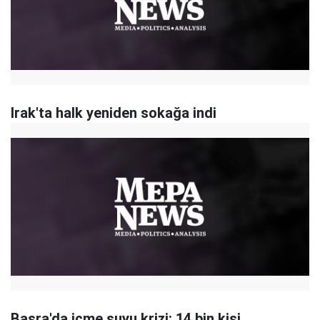
Irak'ta halk yeniden sokağa indi
Basra'da içme suyu krizi: 14 bin kişi