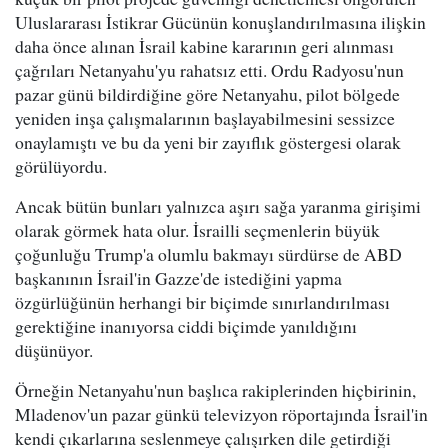
Uluslararası İstikrar Gücünün konuşlandırılmasına ilişkin
daha önce alınan İsrail kabine kararının geri alınması
çağrıları Netanyahu'yu rahatsız etti. Ordu Radyosu'nun
pazar günü bildirdiğine göre Netanyahu, pilot bölgede
yeniden inşa çalışmalarının başlayabilmesini sessizce
onaylamıştı ve bu da yeni bir zayıflık göstergesi olarak
görülüyordu.
Ancak bütün bunları yalnızca aşırı sağa yaranma girişimi
olarak görmek hata olur. İsrailli seçmenlerin büyük
çoğunluğu Trump'a olumlu bakmayı sürdürse de ABD
başkanının İsrail'in Gazze'de istediğini yapma
özgürlüğünün herhangi bir biçimde sınırlandırılması
gerektiğine inanıyorsa ciddi biçimde yanıldığını
düşünüyor.
Örneğin Netanyahu'nun başlıca rakiplerinden hiçbirinin,
Mladenov'un pazar günkü televizyon röportajında İsrail'in
kendi çıkarlarına seslenmeye çalışırken dile getirdiği