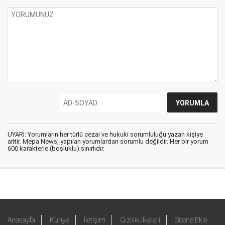
UYARI: Yorumların her türlü cezai ve hukuki sorumluluğu yazan kişiye
aittir. Mepa News, yapılan yorumlardan sorumlu değildir. Her bir yorum
600 karakterle (boşluklu) sınırlıdır.
Anasayfa
Künye
İletişim
Gizlilik İlkeleri
Sitene Ekle