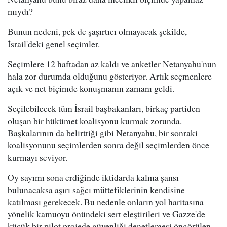
mıydı?
Bunun nedeni, pek de şaşırtıcı olmayacak şekilde,
İsrail'deki genel seçimler.
Seçimlere 12 haftadan az kaldı ve anketler Netanyahu'nun
hala zor durumda olduğunu gösteriyor. Artık seçmenlere
açık ve net biçimde konuşmanın zamanı geldi.
Seçilebilecek tüm İsrail başbakanları, birkaç partiden
oluşan bir hükümet koalisyonu kurmak zorunda.
Başkalarının da belirttiği gibi Netanyahu, bir sonraki
koalisyonunu seçimlerden sonra değil seçimlerden önce
kurmayı seviyor.
Oy sayımı sona erdiğinde iktidarda kalma şansı
bulunacaksa aşırı sağcı müttefiklerinin kendisine
katılması gerekecek. Bu nedenle onların yol haritasına
yönelik kamuoyu önündeki sert eleştirileri ve Gazze'de
küçük bir pilot projede güvenliği denetlemesi öngörülen