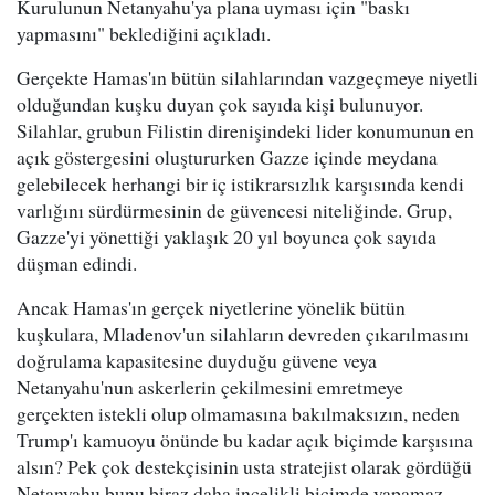
Kurulunun Netanyahu'ya plana uyması için "baskı
yapmasını" beklediğini açıkladı.
Gerçekte Hamas'ın bütün silahlarından vazgeçmeye niyetli
olduğundan kuşku duyan çok sayıda kişi bulunuyor.
Silahlar, grubun Filistin direnişindeki lider konumunun en
açık göstergesini oluştururken Gazze içinde meydana
gelebilecek herhangi bir iç istikrarsızlık karşısında kendi
varlığını sürdürmesinin de güvencesi niteliğinde. Grup,
Gazze'yi yönettiği yaklaşık 20 yıl boyunca çok sayıda
düşman edindi.
Ancak Hamas'ın gerçek niyetlerine yönelik bütün
kuşkulara, Mladenov'un silahların devreden çıkarılmasını
doğrulama kapasitesine duyduğu güvene veya
Netanyahu'nun askerlerin çekilmesini emretmeye
gerçekten istekli olup olmamasına bakılmaksızın, neden
Trump'ı kamuoyu önünde bu kadar açık biçimde karşısına
alsın? Pek çok destekçisinin usta stratejist olarak gördüğü
Netanyahu bunu biraz daha incelikli biçimde yapamaz