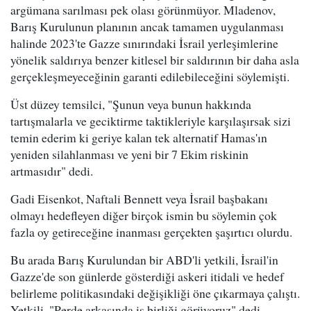
argümana sarılması pek olası görünmüyor. Mladenov,
Barış Kurulunun planının ancak tamamen uygulanması
halinde 2023'te Gazze sınırındaki İsrail yerleşimlerine
yönelik saldırıya benzer kitlesel bir saldırının bir daha asla
gerçekleşmeyeceğinin garanti edilebileceğini söylemişti.
Üst düzey temsilci, "Şunun veya bunun hakkında
tartışmalarla ve geciktirme taktikleriyle karşılaşırsak sizi
temin ederim ki geriye kalan tek alternatif Hamas'ın
yeniden silahlanması ve yeni bir 7 Ekim riskinin
artmasıdır" dedi.
Gadi Eisenkot, Naftali Bennett veya İsrail başbakanı
olmayı hedefleyen diğer birçok ismin bu söylemin çok
fazla oy getireceğine inanması gerçekten şaşırtıcı olurdu.
Bu arada Barış Kurulundan bir ABD'li yetkili, İsrail'in
Gazze'de son günlerde gösterdiği askeri itidali ve hedef
belirleme politikasındaki değişikliği öne çıkarmaya çalıştı.
Yetkili, "Perde arkasında iş birliği görüyoruz" dedi.