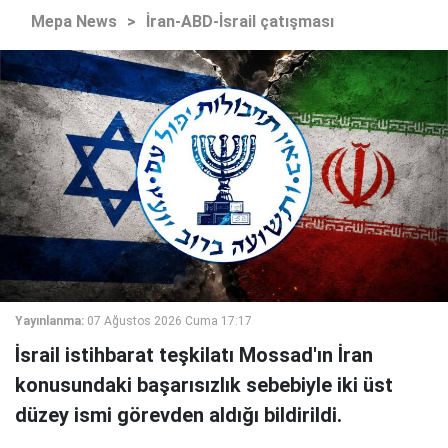
Mepa News
>
İran-ABD-İsrail çatışması
Yayınlanma:
07 Ağustos 2026 Cuma 17:17
İsrail istihbarat teşkilatı Mossad'ın İran
konusundaki başarısızlık sebebiyle iki üst
düzey ismi görevden aldığı bildirildi.