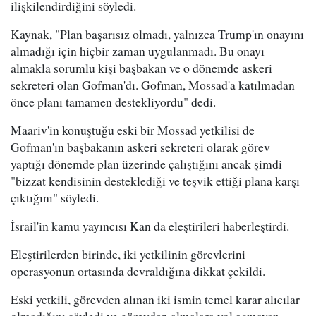
ilişkilendirdiğini söyledi.
Kaynak, "Plan başarısız olmadı, yalnızca Trump'ın onayını
almadığı için hiçbir zaman uygulanmadı. Bu onayı
almakla sorumlu kişi başbakan ve o dönemde askeri
sekreteri olan Gofman'dı. Gofman, Mossad'a katılmadan
önce planı tamamen destekliyordu" dedi.
Maariv'in konuştuğu eski bir Mossad yetkilisi de
Gofman'ın başbakanın askeri sekreteri olarak görev
yaptığı dönemde plan üzerinde çalıştığını ancak şimdi
"bizzat kendisinin desteklediği ve teşvik ettiği plana karşı
çıktığını" söyledi.
İsrail'in kamu yayıncısı Kan da eleştirileri haberleştirdi.
Eleştirilerden birinde, iki yetkilinin görevlerini
operasyonun ortasında devraldığına dikkat çekildi.
Eski yetkili, görevden alınan iki ismin temel karar alıcılar
olmadığını söyledi ve görevden almalara yol açmayan