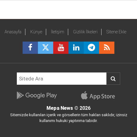
Anasayfa
Künye
İletişim
Gizlilik İlkeleri
Sitene Ekle
Mepa News
© 2026
Sitemizde kullanılan içerik ve görsellerin tüm hakları saklıdır, izinsiz
kullanımı hukuki yaptırıma tabidir.