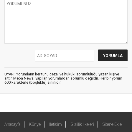
UYARI: Yorumların her türlü cezai ve hukuki sorumluluğu yazan kişiye
aittir. Mepa News, yapılan yorumlardan sorumlu değildir. Her bir yorum
600 karakterle (boşluklu) sınırlıdır.
Anasayfa
Künye
İletişim
Gizlilik İlkeleri
Sitene Ekle