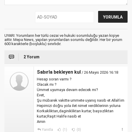
UYARI: Yorumların her türlü cezai ve hukuki sorumluluğu yazan kişiye
aittir. Mepa News, yapılan yorumlardan sorumlu değildir. Her bir yorum
600 karakterle (boşluklu) sınırlıdır.
2 Yorum
Sabırla bekleyen kul
/ 26 Mayıs 2026 16:18
Hesap soran varmı ?
Olacak mı ?
Ümmet uyumaya devam edecek mi?
Evet,
Şu mübarek vakitte ummete uyanış nasib et Allah'ım
Hepimizi doğru yola ilet nimet verdiklerinin yoluna
Korkakliktan,daginikliktan kurtar, başsızliktan
kurtar,Raşit Halife nasib et
Amin
Yanıtla
(1)
(0)