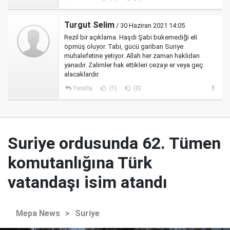
Turgut Selim
/ 30 Haziran 2021 14:05
Rezil bir açıklama. Haşdi Şabi bükemediği eli
öpmüş oluyor. Tabi, gücü gariban Suriye
muhalefetine yetiyor. Allah her zaman haklıdan
yanadır. Zalimler hak ettikleri cezayı er veya geç
alacaklardır.
Yanıtla
(1)
(0)
Suriye ordusunda 62. Tümen
komutanlığına Türk
vatandaşı isim atandı
Mepa News
>
Suriye