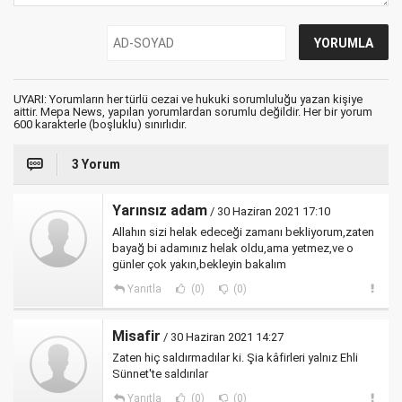
UYARI: Yorumların her türlü cezai ve hukuki sorumluluğu yazan kişiye
aittir. Mepa News, yapılan yorumlardan sorumlu değildir. Her bir yorum
600 karakterle (boşluklu) sınırlıdır.
3 Yorum
Yarınsız adam
/ 30 Haziran 2021 17:10
Allahın sizi helak edeceği zamanı bekliyorum,zaten
bayağ bi adamınız helak oldu,ama yetmez,ve o
günler çok yakın,bekleyin bakalım
Yanıtla
(0)
(0)
Misafir
/ 30 Haziran 2021 14:27
Zaten hiç saldırmadılar ki. Şia kâfirleri yalnız Ehli
Sünnet'te saldırılar
Yanıtla
(0)
(0)