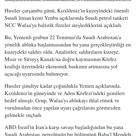
Husiler çarşamba günü, Kızıldeniz'in kuzeyindeki önemli
Suudi liman kenti Yenbu açıklarında Suudi petrol tankeri
NCC Wafaa'ya balistik füzeler ateşlediklerini açıkladı.
Bu, Yemenli grubun 22 Temmuz'da Suudi Arabistan'a
yönelik abluka başlatmasından bu yana gerçekleştirdiği en
kuzeydeki saldırı oldu. Analistler, saldırıların kuzeye,
Mısır ve Süveyş Kanalı'na doğru kaymasının Körfez
krallığı üzerindeki ekonomik baskının artmasına yol
açacağı uyarısında bulunuyor.
Husiler şimdiye kadar çoğunlukla Yemen açıklarında,
Kızıldeniz'in güneyinde ve Aden Körfezi'ndeki gemileri
hedef almıştı. Grup, Wafaa'yı ablukayı ihlal etmek ve
vurulmadan önce yapılan uyarı çağrılarını görmezden
gelmekle suçladı.
ABD-İsrail'in İran'a karşı savaşı başladığından bu yana
Suudi Arabistan, petrolünün bir bölümünü Babu'l Mendeb