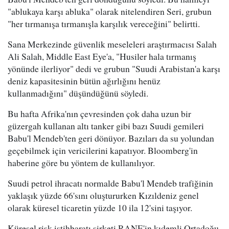
"ablukaya karşı abluka" olarak nitelendiren Seri, grubun
"her tırmanışa tırmanışla karşılık vereceğini" belirtti.
Sana Merkezinde güvenlik meseleleri araştırmacısı Salah
Ali Salah, Middle East Eye'a, "Husiler hala tırmanış
yönünde ilerliyor" dedi ve grubun "Suudi Arabistan'a karşı
deniz kapasitesinin bütün ağırlığını henüz
kullanmadığını" düşündüğünü söyledi.
Bu hafta Afrika'nın çevresinden çok daha uzun bir
güzergah kullanan altı tanker gibi bazı Suudi gemileri
Babu'l Mendeb'ten geri dönüyor. Bazıları da su yolundan
geçebilmek için vericilerini kapatıyor. Bloomberg'in
haberine göre bu yöntem de kullanılıyor.
Suudi petrol ihracatı normalde Babu'l Mendeb trafiğinin
yaklaşık yüzde 66'sını oluştururken Kızıldeniz genel
olarak küresel ticaretin yüzde 10 ila 12'sini taşıyor.
Küresel risk istihbaratı şirketi RANE'in kıdemli Ortadoğu