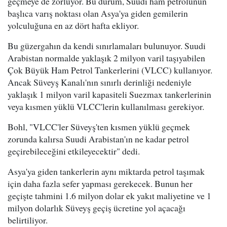
geçmeye de zorluyor. Bu durum, Suudi ham petrolünün
başlıca varış noktası olan Asya'ya giden gemilerin
yolculuğuna en az dört hafta ekliyor.
Bu güzergahın da kendi sınırlamaları bulunuyor. Suudi
Arabistan normalde yaklaşık 2 milyon varil taşıyabilen
Çok Büyük Ham Petrol Tankerlerini (VLCC) kullanıyor.
Ancak Süveyş Kanalı'nın sınırlı derinliği nedeniyle
yaklaşık 1 milyon varil kapasiteli Suezmax tankerlerinin
veya kısmen yüklü VLCC'lerin kullanılması gerekiyor.
Bohl, "VLCC'ler Süveyş'ten kısmen yüklü geçmek
zorunda kalırsa Suudi Arabistan'ın ne kadar petrol
geçirebileceğini etkileyecektir" dedi.
Asya'ya giden tankerlerin aynı miktarda petrol taşımak
için daha fazla sefer yapması gerekecek. Bunun her
geçişte tahmini 1.6 milyon dolar ek yakıt maliyetine ve 1
milyon dolarlık Süveyş geçiş ücretine yol açacağı
belirtiliyor.