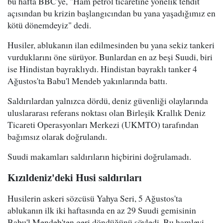
bu hafta BBC'ye, "Ham petrol ticaretine yönelik tehdit
açısından bu krizin başlangıcından bu yana yaşadığımız en
kötü dönemdeyiz" dedi.
Husiler, ablukanın ilan edilmesinden bu yana sekiz tankeri
vurduklarını öne sürüyor. Bunlardan en az beşi Suudi, biri
ise Hindistan bayraklıydı. Hindistan bayraklı tanker 4
Ağustos'ta Babu'l Mendeb yakınlarında battı.
Saldırılardan yalnızca dördü, deniz güvenliği olaylarında
uluslararası referans noktası olan Birleşik Krallık Deniz
Ticareti Operasyonları Merkezi (UKMTO) tarafından
bağımsız olarak doğrulandı.
Suudi makamları saldırıların hiçbirini doğrulamadı.
Kızıldeniz'deki Husi saldırıları
Husilerin askeri sözcüsü Yahya Seri, 5 Ağustos'ta
ablukanın ilk iki haftasında en az 29 Suudi gemisinin
Babu'l Mendeb'ten geri döndüğünü söyledi. Bu hamleyi