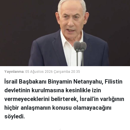
Yayınlanma:
05 Ağustos 2026 Çarşamba 20:35
İsrail Başbakanı Binyamin Netanyahu, Filistin
devletinin kurulmasına kesinlikle izin
vermeyeceklerini belirterek, İsrail'in varlığının
hiçbir anlaşmanın konusu olamayacağını
söyledi.