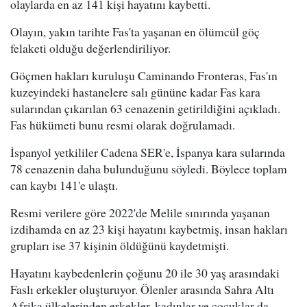
olaylarda en az 141 kişi hayatını kaybetti.
Olayın, yakın tarihte Fas'ta yaşanan en ölümcül göç
felaketi olduğu değerlendiriliyor.
Göçmen hakları kuruluşu Caminando Fronteras, Fas'ın
kuzeyindeki hastanelere salı gününe kadar Fas kara
sularından çıkarılan 63 cenazenin getirildiğini açıkladı.
Fas hükümeti bunu resmi olarak doğrulamadı.
İspanyol yetkililer Cadena SER'e, İspanya kara sularında
78 cenazenin daha bulunduğunu söyledi. Böylece toplam
can kaybı 141'e ulaştı.
Resmi verilere göre 2022'de Melile sınırında yaşanan
izdihamda en az 23 kişi hayatını kaybetmiş, insan hakları
grupları ise 37 kişinin öldüğünü kaydetmişti.
Hayatını kaybedenlerin çoğunu 20 ile 30 yaş arasındaki
Faslı erkekler oluşturuyor. Ölenler arasında Sahra Altı
Afrika ülkelerinden erkekler, kadınlar ve çocuklar da