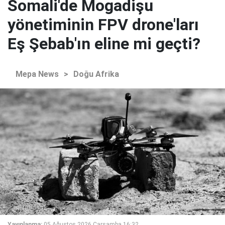
Somali'de Mogadişu
yönetiminin FPV drone'ları
Eş Şebab'ın eline mi geçti?
Mepa News
>
Doğu Afrika
Yayınlanma:
05 Ağustos 2026 Çarşamba 16:32