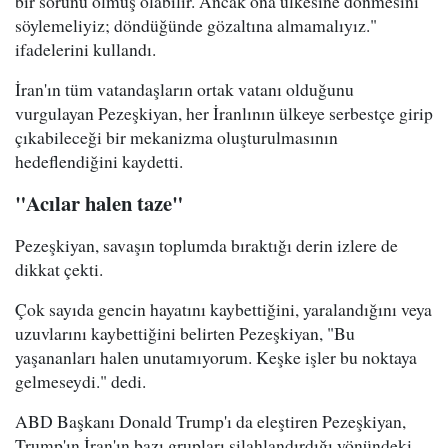
bir sorunu olmuş olabilir. Ancak ona ülkesine dönmesini
söylemeliyiz; döndüğünde gözaltına almamalıyız."
ifadelerini kullandı.
İran'ın tüm vatandaşların ortak vatanı olduğunu
vurgulayan Pezeşkiyan, her İranlının ülkeye serbestçe girip
çıkabileceği bir mekanizma oluşturulmasının
hedeflendiğini kaydetti.
"Acılar halen taze"
Pezeşkiyan, savaşın toplumda bıraktığı derin izlere de
dikkat çekti.
Çok sayıda gencin hayatını kaybettiğini, yaralandığını veya
uzuvlarını kaybettiğini belirten Pezeşkiyan, "Bu
yaşananları halen unutamıyorum. Keşke işler bu noktaya
gelmeseydi." dedi.
ABD Başkanı Donald Trump'ı da eleştiren Pezeşkiyan,
Trump'ın İran'ın bazı grupları silahlandırdığı yönündeki