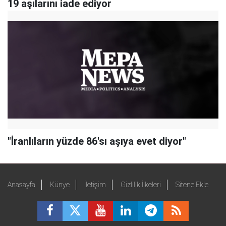
19 aşılarını iade ediyor
"İranlıların yüzde 86'sı aşıya evet diyor"
Anasayfa
Künye
İletişim
Gizlilik İlkeleri
Sitene Ekle