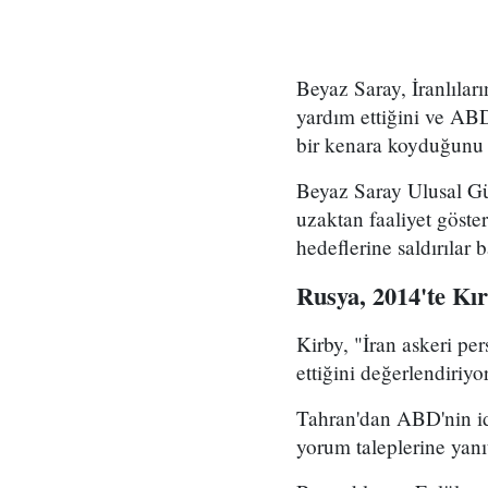
Beyaz Saray, İranlılar
yardım ettiğini ve AB
bir kenara koyduğunu 
Beyaz Saray Ulusal Gü
uzaktan faaliyet göst
hedeflerine saldırılar 
Rusya, 2014'te Kırı
Kirby, "İran askeri p
ettiğini değerlendiriy
Tahran'dan ABD'nin idd
yorum taleplerine yanı