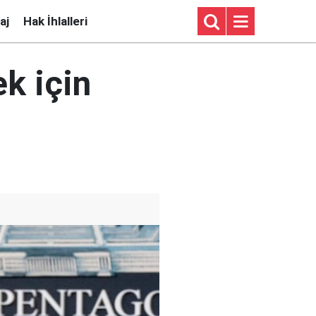
aj
Hak İhlalleri
ek için