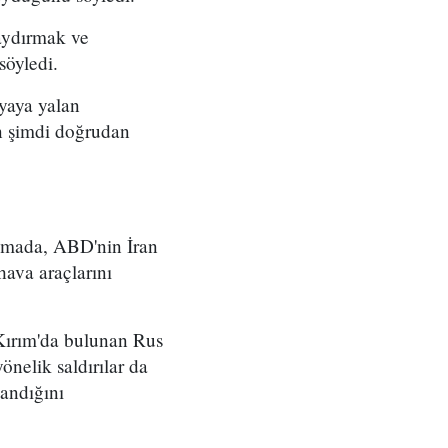
aydırmak ve
söyledi.
yaya yalan
an şimdi doğrudan
amada, ABD'nin İran
hava araçlarını
"Kırım'da bulunan Rus
önelik saldırılar da
landığını