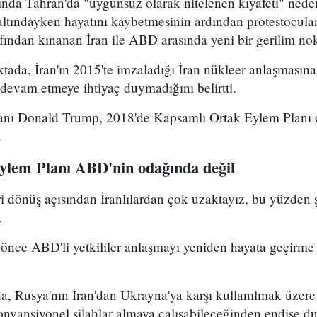
ında Tahran'da "uygunsuz olarak nitelenen kıyafeti" nede
tındayken hayatını kaybetmesinin ardından protestoculara
ından kınanan İran ile ABD arasında yeni bir gerilim nokt
tada, İran'ın 2015'te imzaladığı İran nükleer anlaşması
devam etmeye ihtiyaç duymadığını belirtti.
nı Donald Trump, 2018'de Kapsamlı Ortak Eylem Planı o
.
ylem Planı ABD'nin odağında değil
i dönüş açısından İranlılardan çok uzaktayız, bu yüzden
.
e önce ABD'li yetkililer anlaşmayı yeniden hayata geçirm
a, Rusya'nın İran'dan Ukrayna'ya karşı kullanılmak üzer
konvansiyonel silahlar almaya çalışabileceğinden endişe 