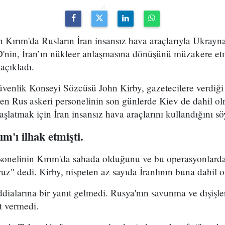
ın Kırım'da Rusların İran insansız hava araçlarıyla Ukrayn
D'nin, İran’ın nükleer anlaşmasına dönüşünü müzakere etm
açıkladı.
venlik Konseyi Sözcüsü John Kirby, gazetecilere verdiği
eren Rus askeri personelinin son günlerde Kiev de dahil 
başlatmak için İran insansız hava araçlarını kullandığını sö
m'ı ilhak etmişti.
ersonelinin Kırım'da sahada olduğunu ve bu operasyonlard
oruz" dedi. Kirby, nispeten az sayıda İranlının buna dahil 
ialarına bir yanıt gelmedi. Rusya'nın savunma ve dışişler
t vermedi.