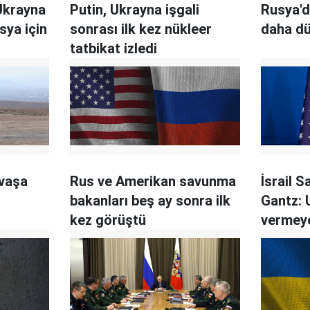
 Ukrayna
Putin, Ukrayna işgali
Rusya'd
sya için
sonrası ilk kez nükleer
daha d
tatbikat izledi
avaşa
R us ve Amerikan savunma
İsrail 
bakanları beş ay sonra ilk
Gantz: 
kez görüştü
vermey