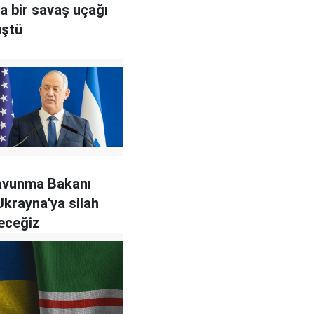
a bir savaş uçağı
üştü
Savunma Bakanı
Ukrayna'ya silah
eceğiz