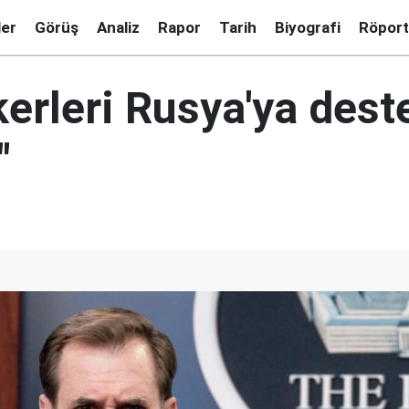
ler
Görüş
Analiz
Rapor
Tarih
Biyografi
Röport
kerleri Rusya'ya dest
"