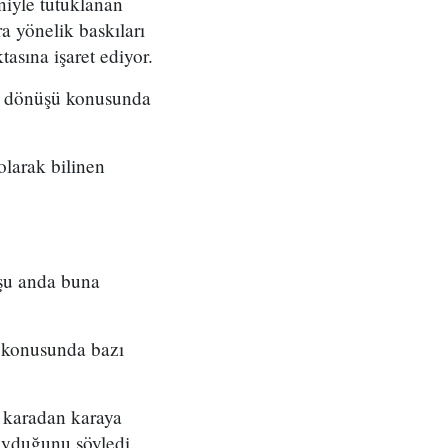
niyle tutuklanan
 yönelik baskıları
asına işaret ediyor.
na dönüşü konusunda
larak bilinen
 şu anda buna
e konusunda bazı
e karadan karaya
duyduğunu söyledi.