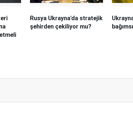
eri
Rusya Ukrayna'da stratejik
Ukrayna
na
şehirden çekiliyor mu?
bağımsız
etmeli