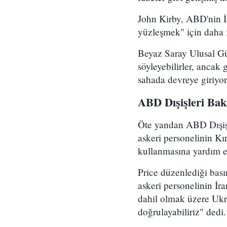
John Kirby, ABD'nin İ
yüzleşmek" için daha f
Beyaz Saray Ulusal Gü
söyleyebilirler, ancak
sahada devreye giriyor"
ABD Dışişleri Baka
Öte yandan ABD Dışişl
askeri personelinin Kı
kullanmasına yardım ett
Price düzenlediği bası
askeri personelinin İra
dahil olmak üzere Ukra
doğrulayabiliriz" dedi.