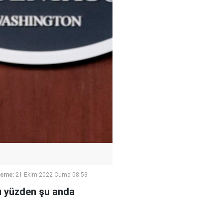
leme:
21 Ekim 2022 Cuma 08:53
bu yüzden şu anda