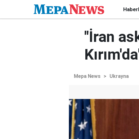
Haber
"İran as
Kırım'da
Mepa News
>
Ukrayna