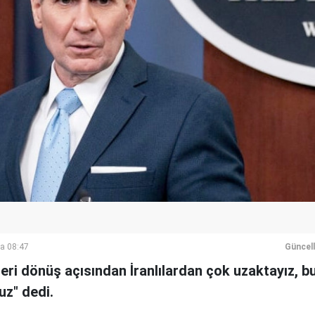
a 08:47
Güncel
eri dönüş açısından İranlılardan çok uzaktayız, 
z" dedi.