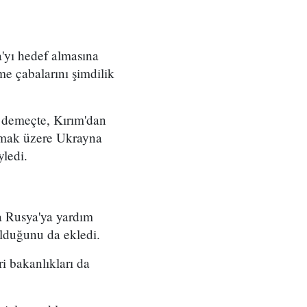
a'yı hedef almasına
e çabalarını şimdilik
 demeçte, Kırım'dan
olmak üzere Ukrayna
yledi.
a Rusya'ya yardım
olduğunu da ekledi.
i bakanlıkları da