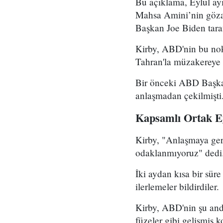
Bu açıklama, Eylül ay
Mahsa Amini’nin gözal
Başkan Joe Biden taraf
Kirby, ABD'nin bu nok
Tahran'la müzakereye 
Bir önceki ABD Başka
anlaşmadan çekilmişti
Kapsamlı Ortak E
Kirby, "Anlaşmaya ger
odaklanmıyoruz" dedi
İki aydan kısa bir sür
ilerlemeler bildirdiler.
Kirby, ABD'nin şu and
füzeler gibi gelişmiş 