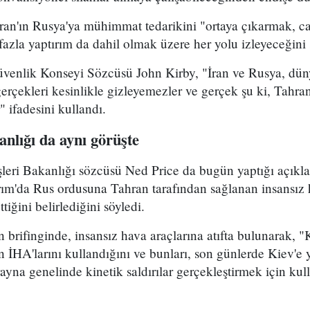
ran'ın Rusya'ya mühimmat tedarikini "ortaya çıkarmak, c
azla yaptırım da dahil olmak üzere her yolu izleyeceğini 
venlik Konseyi Sözcüsü John Kirby, "İran ve Rusya, dün
 gerçekleri kesinlikle gizleyemezler ve gerçek şu ki, Tahr
 ifadesini kullandı.
nlığı da aynı görüşte
eri Bakanlığı sözcüsü Ned Price da bugün yaptığı açıkl
rım'da Rus ordusuna Tahran tarafından sağlanan insansız 
iğini belirlediğini söyledi.
n brifinginde, insansız hava araçlarına atıfta bulunarak, 
n İHA'larını kullandığını ve bunları, son günlerde Kiev'e y
yna genelinde kinetik saldırılar gerçekleştirmek için kul