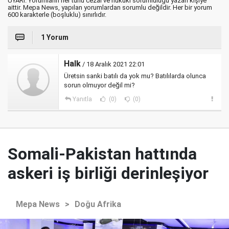
UYARI: Yorumların her türlü cezai ve hukuki sorumluluğu yazan kişiye
aittir. Mepa News, yapılan yorumlardan sorumlu değildir. Her bir yorum
600 karakterle (boşluklu) sınırlıdır.
1 Yorum
Halk
/ 18 Aralık 2021 22:01
Üretsin sanki batılı da yok mu? Batılılarda olunca
sorun olmuyor değil mi?
Yanıtla
(0)
(0)
Somali-Pakistan hattında
askeri iş birliği derinleşiyor
Mepa News
>
Doğu Afrika