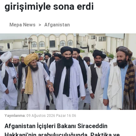
girişimiyle sona erdi
Mepa News
>
Afganistan
Yayınlanma:
09 Ağustos 2026 Pazar 16:06
Afganistan İçişleri Bakanı Siraceddin
Hakkani'nin arabuluculuğunda, Paktika ve