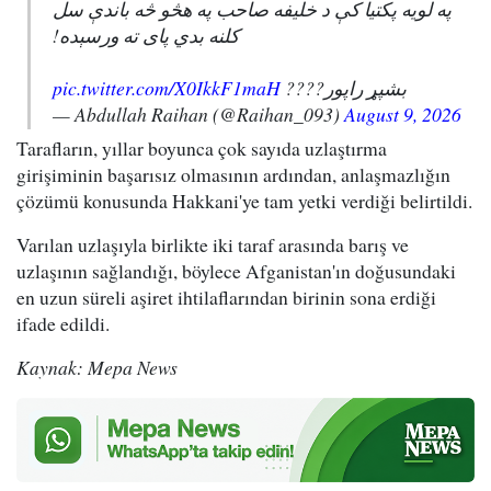
په لویه پکتیا کې د خلیفه صاحب په هڅو څه باندې سل
کلنه بدي پای ته ورسېده!
pic.twitter.com/X0IkkF1maH
بشپړ راپور????
— Abdullah Raihan (@Raihan_093)
August 9, 2026
Tarafların, yıllar boyunca çok sayıda uzlaştırma
girişiminin başarısız olmasının ardından, anlaşmazlığın
çözümü konusunda Hakkani'ye tam yetki verdiği belirtildi.
Varılan uzlaşıyla birlikte iki taraf arasında barış ve
uzlaşının sağlandığı, böylece Afganistan'ın doğusundaki
en uzun süreli aşiret ihtilaflarından birinin sona erdiği
ifade edildi.
Kaynak: Mepa News