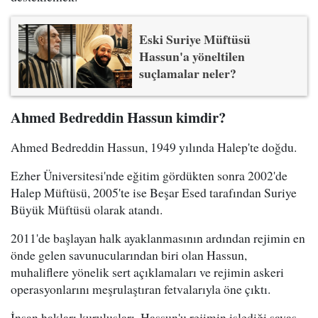
Eski Suriye Müftüsü
Hassun'a yöneltilen
suçlamalar neler?
Ahmed Bedreddin Hassun kimdir?
Ahmed Bedreddin Hassun, 1949 yılında Halep'te doğdu.
Ezher Üniversitesi'nde eğitim gördükten sonra 2002'de
Halep Müftüsü, 2005'te ise Beşar Esed tarafından Suriye
Büyük Müftüsü olarak atandı.
2011'de başlayan halk ayaklanmasının ardından rejimin en
önde gelen savunucularından biri olan Hassun,
muhaliflere yönelik sert açıklamaları ve rejimin askeri
operasyonlarını meşrulaştıran fetvalarıyla öne çıktı.
İnsan hakları kuruluşları, Hassun'u rejimin işlediği savaş