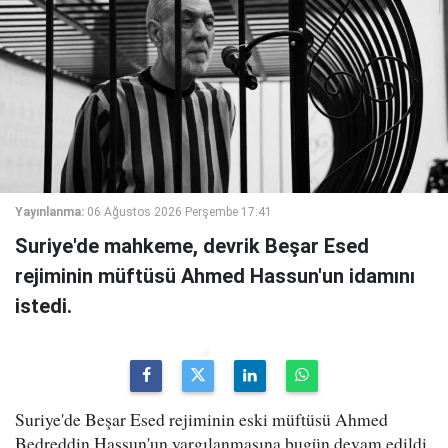
Yayınlanma:
06 Ağustos 2026 Perşembe 17:41
Suriye'de mahkeme, devrik Beşar Esed
rejiminin müftüsü Ahmed Hassun'un idamını
istedi.
Suriye'de Beşar Esed rejiminin eski müftüsü Ahmed
Bedreddin Hassun'un yargılanmasına bugün devam edildi.