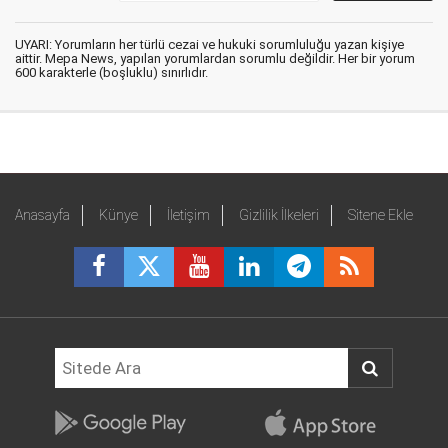
UYARI: Yorumların her türlü cezai ve hukuki sorumluluğu yazan kişiye
aittir. Mepa News, yapılan yorumlardan sorumlu değildir. Her bir yorum
600 karakterle (boşluklu) sınırlıdır.
Anasayfa
Künye
İletişim
Gizlilik İlkeleri
Sitene Ekle