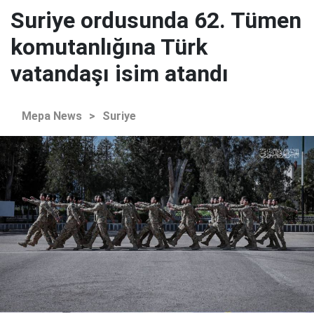
Suriye ordusunda 62. Tümen
komutanlığına Türk
vatandaşı isim atandı
Mepa News
>
Suriye