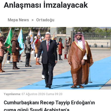
Anlaşması İmzalayacak
Mepa News
>
Ortadoğu
Yayınlanma:
07 Ağustos 2026 Cuma 09:20
Cumhurbaşkanı Recep Tayyip Erdoğan'ın
cuma günü Suudi Arabistan'a