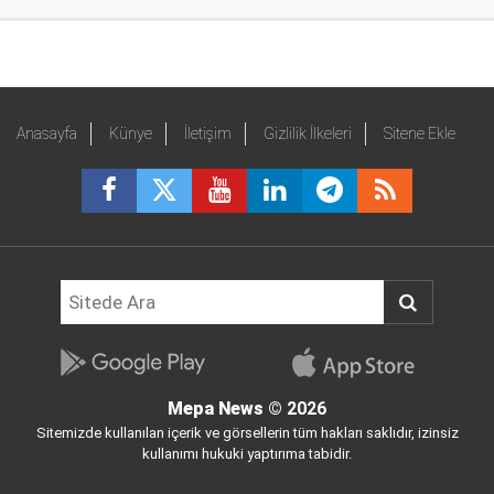
Anasayfa
Künye
İletişim
Gizlilik İlkeleri
Sitene Ekle
Mepa News
© 2026
Sitemizde kullanılan içerik ve görsellerin tüm hakları saklıdır, izinsiz
kullanımı hukuki yaptırıma tabidir.