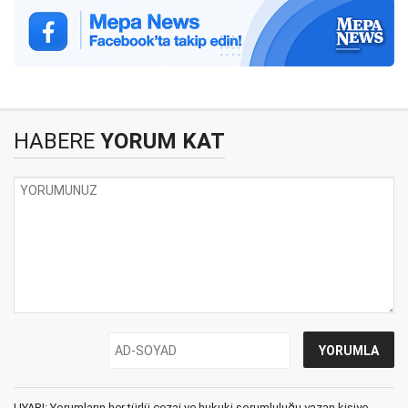
HABERE
YORUM KAT
UYARI: Yorumların her türlü cezai ve hukuki sorumluluğu yazan kişiye