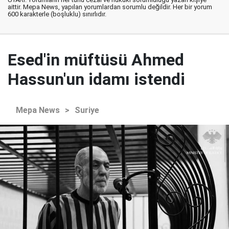
aittir. Mepa News, yapılan yorumlardan sorumlu değildir. Her bir yorum
600 karakterle (boşluklu) sınırlıdır.
Esed'in müftüsü Ahmed
Hassun'un idamı istendi
Mepa News
>
Suriye