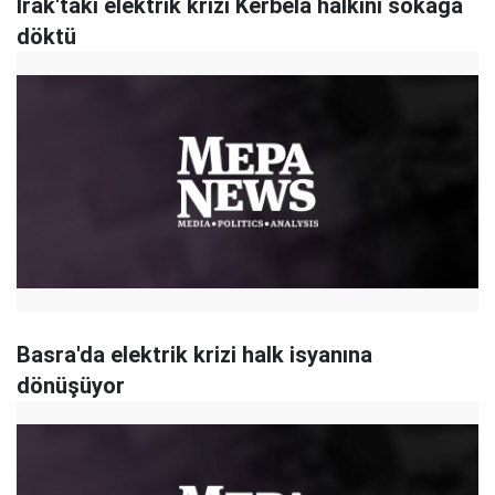
Irak'taki elektrik krizi Kerbela halkını sokağa
döktü
Basra'da elektrik krizi halk isyanına
dönüşüyor