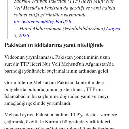
Tahrik-i Taliban Pakistan (TTP) lideri Müfti Nur
Veli Mesud'un Pakistan'da gezdiği ve yerel halkla
sohbet ettiği görüntüler yayınlandı.
pic.twitter.com/66zyFoOf2h
— Halid Abdurrahman (@halidabdurrhmn)
August
5, 2026
Pakistan'ın iddialarına yanıt niteliğinde
Videonun yayınlanması, Pakistan yönetiminin uzun
süredir TTP lideri Nur Veli Mehsud'un Afganistan'da
barındığı yönündeki suçlamalarının ardından geldi.
Görüntülerde Mehsud'un Pakistan kontrolündeki
bölgelerde bulunduğunun gösterilmesi, TTP'nin
İslamabad'ın bu söylemine doğrudan yanıt vermeyi
amaçladığı şeklinde yorumlandı.
Mehsud ayrıca Pakistan halkını TTP'ye destek vermeye
çağırarak, özellikle Kurram bölgesinde yürüttükleri
operasyonların süreceğini ve grubun bölgede ilerleme