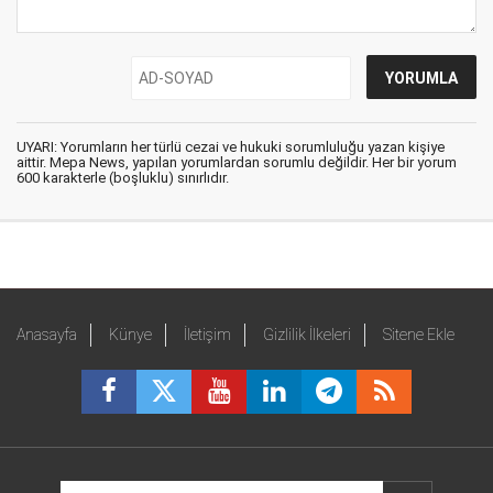
UYARI: Yorumların her türlü cezai ve hukuki sorumluluğu yazan kişiye
aittir. Mepa News, yapılan yorumlardan sorumlu değildir. Her bir yorum
600 karakterle (boşluklu) sınırlıdır.
Anasayfa
Künye
İletişim
Gizlilik İlkeleri
Sitene Ekle