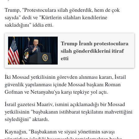
Trump, "Protestoculara silah gönderdik, hem de çok
sayıda" dedi ve "Kürtlerin silahları kendilerine
sakladığını" iddia etti.
Trump İranlı protestoculara
silah gönderdiklerini itiraf
etti
İki Mossad yetkilisinin görevden alınması kararı, İsrail
güvenlik yapılanması içinde Mossad başkanı Roman
Gofman ve Netanyahu'ya karşı tepkiye yol açtı.
İsrail gazetesi Maariv, ismini açıklamadığı bir Mossad
yetkilisinin "başbakanın istihbarat teşkilatını mahvettiğini
söylediğini" aktardı.
Kaynağın, "Başbakanın ve siyasi yönetimin savaşı
yönetirken işlediği başarısızlığı temizlemekten başka