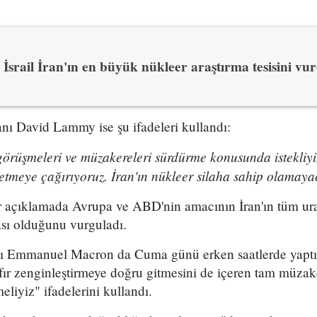
İsrail İran'ın en büyük nükleer araştırma tesisini vu
kanı David Lammy ise şu ifadeleri kullandı:
örüşmeleri ve müzakereleri sürdürme konusunda istekliyiz
tmeye çağırıyoruz. İran'ın nükleer silaha sahip olamaya
r açıklamada Avrupa ve ABD'nin amacının İran'ın tüm u
ası olduğunu vurguladı.
 Emmanuel Macron da Cuma günü erken saatlerde yaptı
fır zenginleştirmeye doğru gitmesini de içeren tam müza
eliyiz" ifadelerini kullandı.