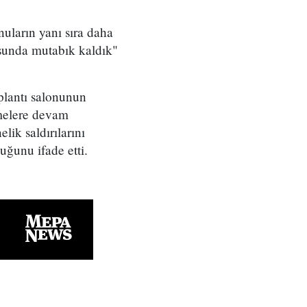
nuların yanı sıra daha
usunda mutabık kaldık"
plantı salonunun
şmelere devam
elik saldırılarını
uğunu ifade etti.