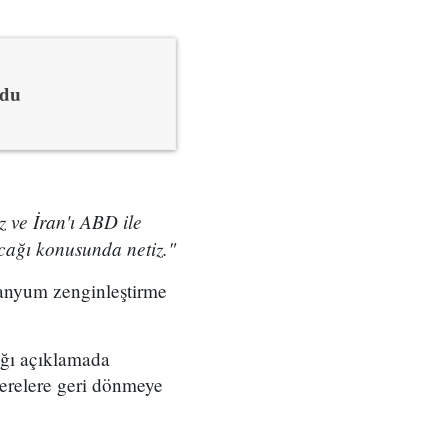
rdu
 ve İran'ı ABD ile
cağı konusunda netiz."
ranyum zenginleştirme
ğı açıklamada
kerelere geri dönmeye