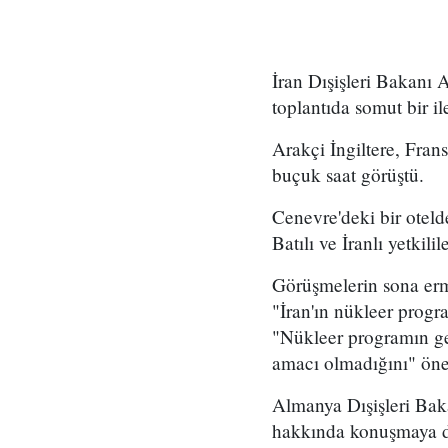
İran Dışişleri Bakanı
toplantıda somut bir i
Arakçi İngiltere, Frans
buçuk saat görüştü.
Cenevre'deki bir otelde
Batılı ve İranlı yetkil
Görüşmelerin sona erm
"İran'ın nükleer progr
"Nükleer programın gen
amacı olmadığını" öne
Almanya Dışişleri Bak
hakkında konuşmaya de