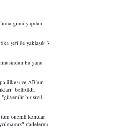
a Cuma günü yapılan
ika şefi ile yaklaşık 3
aşlamasından bu yana
pa ülkesi ve AB'nin
arı" belirtildi.
güvenilir bir sivil
 tüm önemli konular
rılmamız" ifadelerini