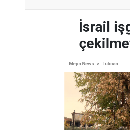
İsrail i
çekilme
Mepa News
>
Lübnan