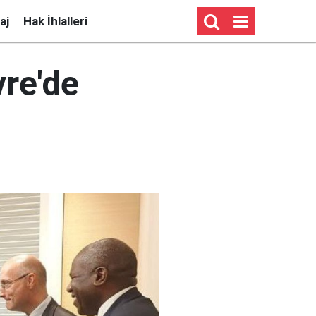
aj
Hak İhlalleri
vre'de