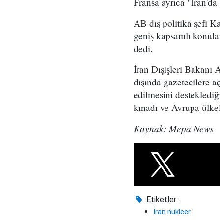
Fransa ayrıca "İran'da 
AB dış politika şefi K
geniş kapsamlı konular
dedi.
İran Dışişleri Bakanı
dışında gazetecilere 
edilmesini desteklediğin
kınadı ve Avrupa ülkel
Kaynak: Mepa News
Etiketler :
İran nükleer