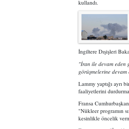
kullandı.
İngiltere Dışişleri Ba
"İran ile devam eden g
görüşmelerine devam e
Lammy yaptığı ayrı bi
faaliyetlerini durdurm
Fransa Cumhurbaşkanı
"Nükleer programın sı
kesinlikle öncelik verm