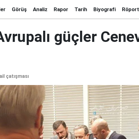
ler
Görüş
Analiz
Rapor
Tarih
Biyografi
Röport
 Avrupalı güçler Cene
ail çatışması