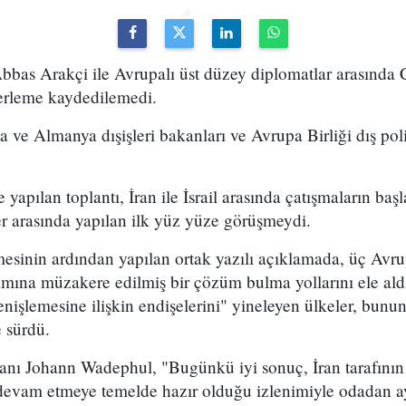
 Abbas Arakçi ile Avrupalı üst düzey diplomatlar arasınd
lerleme kaydedilemedi.
a ve Almanya dışişleri bakanları ve Avrupa Birliği dış polit
 yapılan toplantı, İran ile İsrail arasında çatışmaların b
iler arasında yapılan ilk yüz yüze görüşmeydi.
esinin ardından yapılan ortak yazılı açıklamada, üç Avru
amına müzakere edilmiş bir çözüm bulma yollarını ele aldıkl
işlemesine ilişkin endişelerini" yineleyen ülkeler, bunun "
 sürdü.
anı Johann Wadephul, "Bugünkü iyi sonuç, İran tarafının
vam etmeye temelde hazır olduğu izlenimiyle odadan ay