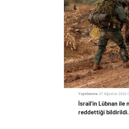
Yayınlanma:
07 Ağustos 2026 
İsrail'in Lübnan ile
reddettiği bildirildi.