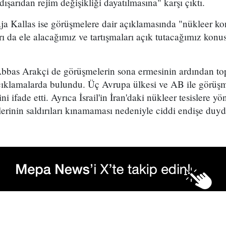
dışarıdan rejim değişikliği dayatılmasına" karşı çıktı.
aja Kallas ise görüşmelere dair açıklamasında "nükleer ko
ı da ele alacağımız ve tartışmaları açık tutacağımız kon
 Abbas Arakçi de görüşmelerin sona ermesinin ardından to
açıklamalarda bulundu. Üç Avrupa ülkesi ve AB ile görü
i ifade etti. Ayrıca İsrail'in İran'daki nükleer tesislere yön
erinin saldırıları kınamaması nedeniyle ciddi endişe duyd