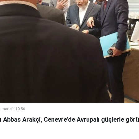
umartesi 10:56
nı Abbas Arakçi, Cenevre'de Avrupalı güçlerle gör