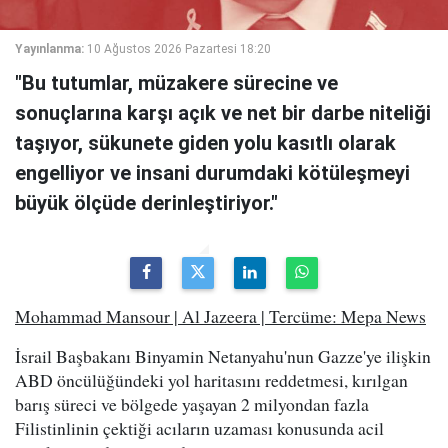
Yayınlanma:
10 Ağustos 2026 Pazartesi 18:20
"Bu tutumlar, müzakere sürecine ve
sonuçlarına karşı açık ve net bir darbe niteliği
taşıyor, sükunete giden yolu kasıtlı olarak
engelliyor ve insani durumdaki kötüleşmeyi
büyük ölçüde derinleştiriyor."
Mohammad Mansour | Al Jazeera | Tercüme: Mepa News
İsrail Başbakanı Binyamin Netanyahu'nun Gazze'ye ilişkin
ABD öncülüğündeki yol haritasını reddetmesi, kırılgan
barış süreci ve bölgede yaşayan 2 milyondan fazla
Filistinlinin çektiği acıların uzaması konusunda acil