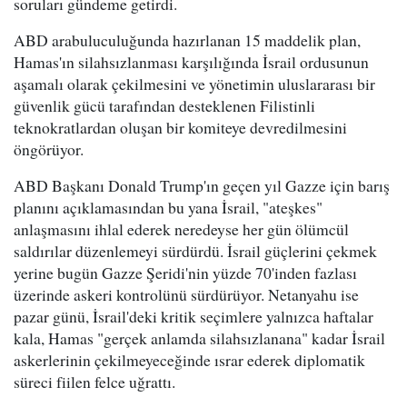
soruları gündeme getirdi.
ABD arabuluculuğunda hazırlanan 15 maddelik plan,
Hamas'ın silahsızlanması karşılığında İsrail ordusunun
aşamalı olarak çekilmesini ve yönetimin uluslararası bir
güvenlik gücü tarafından desteklenen Filistinli
teknokratlardan oluşan bir komiteye devredilmesini
öngörüyor.
ABD Başkanı Donald Trump'ın geçen yıl Gazze için barış
planını açıklamasından bu yana İsrail, "ateşkes"
anlaşmasını ihlal ederek neredeyse her gün ölümcül
saldırılar düzenlemeyi sürdürdü. İsrail güçlerini çekmek
yerine bugün Gazze Şeridi'nin yüzde 70'inden fazlası
üzerinde askeri kontrolünü sürdürüyor. Netanyahu ise
pazar günü, İsrail'deki kritik seçimlere yalnızca haftalar
kala, Hamas "gerçek anlamda silahsızlanana" kadar İsrail
askerlerinin çekilmeyeceğinde ısrar ederek diplomatik
süreci fiilen felce uğrattı.