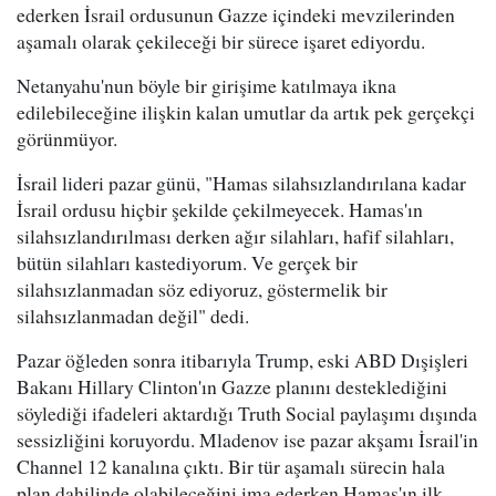
ederken İsrail ordusunun Gazze içindeki mevzilerinden
aşamalı olarak çekileceği bir sürece işaret ediyordu.
Netanyahu'nun böyle bir girişime katılmaya ikna
edilebileceğine ilişkin kalan umutlar da artık pek gerçekçi
görünmüyor.
İsrail lideri pazar günü, "Hamas silahsızlandırılana kadar
İsrail ordusu hiçbir şekilde çekilmeyecek. Hamas'ın
silahsızlandırılması derken ağır silahları, hafif silahları,
bütün silahları kastediyorum. Ve gerçek bir
silahsızlanmadan söz ediyoruz, göstermelik bir
silahsızlanmadan değil" dedi.
Pazar öğleden sonra itibarıyla Trump, eski ABD Dışişleri
Bakanı Hillary Clinton'ın Gazze planını desteklediğini
söylediği ifadeleri aktardığı Truth Social paylaşımı dışında
sessizliğini koruyordu. Mladenov ise pazar akşamı İsrail'in
Channel 12 kanalına çıktı. Bir tür aşamalı sürecin hala
plan dahilinde olabileceğini ima ederken Hamas'ın ilk