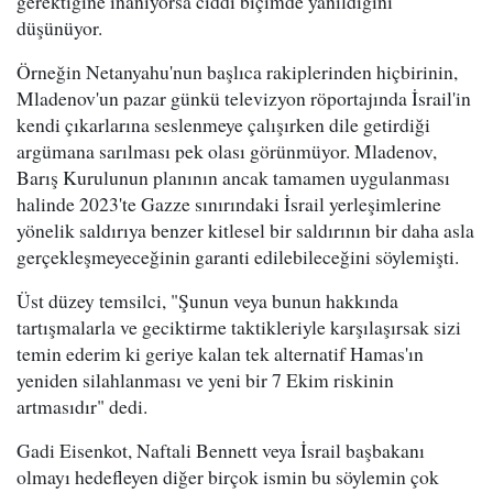
gerektiğine inanıyorsa ciddi biçimde yanıldığını
düşünüyor.
Örneğin Netanyahu'nun başlıca rakiplerinden hiçbirinin,
Mladenov'un pazar günkü televizyon röportajında İsrail'in
kendi çıkarlarına seslenmeye çalışırken dile getirdiği
argümana sarılması pek olası görünmüyor. Mladenov,
Barış Kurulunun planının ancak tamamen uygulanması
halinde 2023'te Gazze sınırındaki İsrail yerleşimlerine
yönelik saldırıya benzer kitlesel bir saldırının bir daha asla
gerçekleşmeyeceğinin garanti edilebileceğini söylemişti.
Üst düzey temsilci, "Şunun veya bunun hakkında
tartışmalarla ve geciktirme taktikleriyle karşılaşırsak sizi
temin ederim ki geriye kalan tek alternatif Hamas'ın
yeniden silahlanması ve yeni bir 7 Ekim riskinin
artmasıdır" dedi.
Gadi Eisenkot, Naftali Bennett veya İsrail başbakanı
olmayı hedefleyen diğer birçok ismin bu söylemin çok