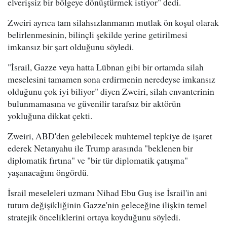
elverişsiz bir bölgeye dönüştürmek istiyor" dedi.
Zweiri ayrıca tam silahsızlanmanın mutlak ön koşul olarak
belirlenmesinin, bilinçli şekilde yerine getirilmesi
imkansız bir şart olduğunu söyledi.
"İsrail, Gazze veya hatta Lübnan gibi bir ortamda silah
meselesini tamamen sona erdirmenin neredeyse imkansız
olduğunu çok iyi biliyor" diyen Zweiri, silah envanterinin
bulunmamasına ve güvenilir tarafsız bir aktörün
yokluğuna dikkat çekti.
Zweiri, ABD'den gelebilecek muhtemel tepkiye de işaret
ederek Netanyahu ile Trump arasında "beklenen bir
diplomatik fırtına" ve "bir tür diplomatik çatışma"
yaşanacağını öngördü.
İsrail meseleleri uzmanı Nihad Ebu Guş ise İsrail'in ani
tutum değişikliğinin Gazze'nin geleceğine ilişkin temel
stratejik önceliklerini ortaya koyduğunu söyledi.