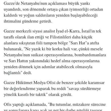
Gazze'de Netanyahu'nun açıklaması büyük yankı
uyandırdı, son dönemde ortaya çıkan iyimserliği ortadan
kaldırdı ve yoğun saldırıların yeniden başlayabileceği
ihtimalini gündeme getirdi.
Gazze merkezli siyasi analist İyad el-Karra, İsrail'in tek
taraflı olarak ilan ettiği ve Filistinlileri daha küçük
alanlara sıkıştıran fiili tampon bölge "Sarı Hat"a atıfta
bulunarak, "Ne yazık ki bir korku hali var, çünkü mesele
Netanyahu'nun suikast operasyonlarına, bombardımanlara
ve Sarı Hattın yakınındaki hedef alma operasyonlarına
yeniden dönmek için adımlar atabilecek olmasıyla
bağlantılı" dedi.
Gazze Hükümet Medya Ofisi de benzer şekilde karamsar
bir değerlendirme yaparak bu reddi "savaşı sürdürmeye
yönelik kasıtlı bir taktik" olarak gördü.
Ofis yaptığı açıklamada, "Bu tutumlar, müzakere sürecine
ve sonuçlarına karşı açık ve net bir darbe niteliği taşıyor,