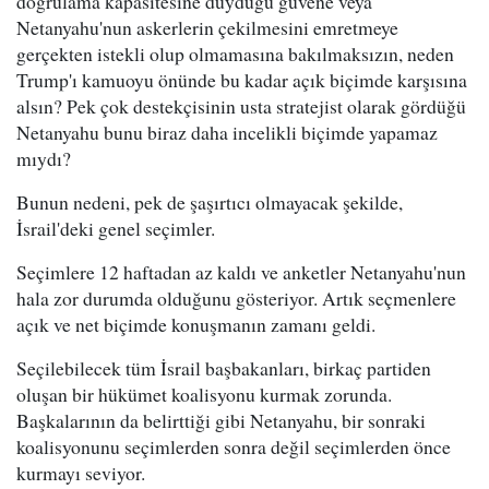
doğrulama kapasitesine duyduğu güvene veya
Netanyahu'nun askerlerin çekilmesini emretmeye
gerçekten istekli olup olmamasına bakılmaksızın, neden
Trump'ı kamuoyu önünde bu kadar açık biçimde karşısına
alsın? Pek çok destekçisinin usta stratejist olarak gördüğü
Netanyahu bunu biraz daha incelikli biçimde yapamaz
mıydı?
Bunun nedeni, pek de şaşırtıcı olmayacak şekilde,
İsrail'deki genel seçimler.
Seçimlere 12 haftadan az kaldı ve anketler Netanyahu'nun
hala zor durumda olduğunu gösteriyor. Artık seçmenlere
açık ve net biçimde konuşmanın zamanı geldi.
Seçilebilecek tüm İsrail başbakanları, birkaç partiden
oluşan bir hükümet koalisyonu kurmak zorunda.
Başkalarının da belirttiği gibi Netanyahu, bir sonraki
koalisyonunu seçimlerden sonra değil seçimlerden önce
kurmayı seviyor.