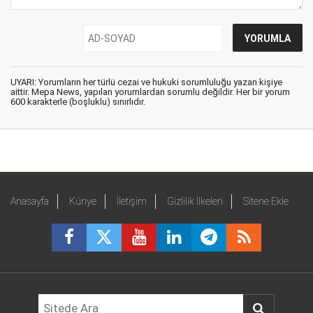
UYARI: Yorumların her türlü cezai ve hukuki sorumluluğu yazan kişiye
aittir. Mepa News, yapılan yorumlardan sorumlu değildir. Her bir yorum
600 karakterle (boşluklu) sınırlıdır.
Anasayfa
Künye
İletişim
Gizlilik İlkeleri
Sitene Ekle