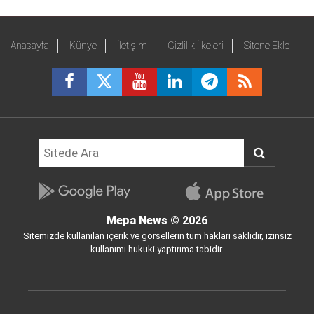
Anasayfa
Künye
İletişim
Gizlilik İlkeleri
Sitene Ekle
Mepa News
© 2026
Sitemizde kullanılan içerik ve görsellerin tüm hakları saklıdır, izinsiz
kullanımı hukuki yaptırıma tabidir.