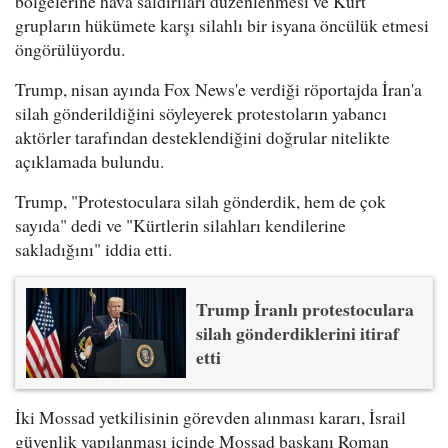
bölgelerine hava saldırıları düzenlenmesi ve Kürt
grupların hükümete karşı silahlı bir isyana öncülük etmesi
öngörülüyordu.
Trump, nisan ayında Fox News'e verdiği röportajda İran'a
silah gönderildiğini söyleyerek protestoların yabancı
aktörler tarafından desteklendiğini doğrular nitelikte
açıklamada bulundu.
Trump, "Protestoculara silah gönderdik, hem de çok
sayıda" dedi ve "Kürtlerin silahları kendilerine
sakladığını" iddia etti.
Trump İranlı protestoculara
silah gönderdiklerini itiraf
etti
İki Mossad yetkilisinin görevden alınması kararı, İsrail
güvenlik yapılanması içinde Mossad başkanı Roman