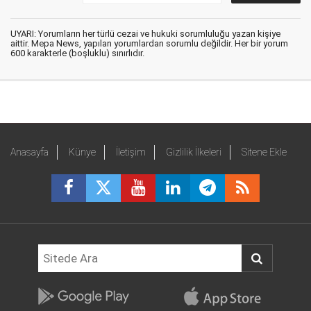
UYARI: Yorumların her türlü cezai ve hukuki sorumluluğu yazan kişiye
aittir. Mepa News, yapılan yorumlardan sorumlu değildir. Her bir yorum
600 karakterle (boşluklu) sınırlıdır.
Anasayfa
Künye
İletişim
Gizlilik İlkeleri
Sitene Ekle