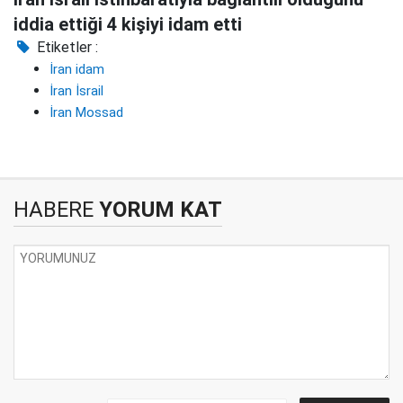
iddia ettiği 4 kişiyi idam etti
Etiketler :
İran idam
İran İsrail
İran Mossad
HABERE
YORUM KAT