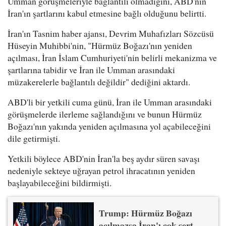
Umman görüşmeleriyle bağlantılı olmadığını, ABD'nin
İran'ın şartlarını kabul etmesine bağlı olduğunu belirtti.
İran'ın Tasnim haber ajansı, Devrim Muhafızları Sözcüsü
Hüseyin Muhibbi'nin, "Hürmüz Boğazı'nın yeniden
açılması, İran İslam Cumhuriyeti'nin belirli mekanizma ve
şartlarına tabidir ve İran ile Umman arasındaki
müzakerelerle bağlantılı değildir" dediğini aktardı.
ABD'li bir yetkili cuma günü, İran ile Umman arasındaki
görüşmelerde ilerleme sağlandığını ve bunun Hürmüz
Boğazı'nın yakında yeniden açılmasına yol açabileceğini
dile getirmişti.
Yetkili böylece ABD'nin İran'la beş aydır süren savaşı
nedeniyle sekteye uğrayan petrol ihracatının yeniden
başlayabileceğini bildirmişti.
Trump: Hürmüz Boğazı
açılmazsa İran'ı çok sert