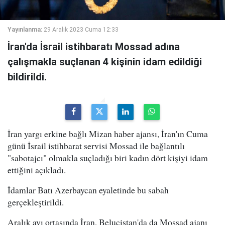
Yayınlanma:
29 Aralık 2023 Cuma 12:33
İran'da İsrail istihbaratı Mossad adına
çalışmakla suçlanan 4 kişinin idam edildiği
bildirildi.
İran yargı erkine bağlı Mizan haber ajansı, İran'ın Cuma
günü İsrail istihbarat servisi Mossad ile bağlantılı
"sabotajcı" olmakla suçladığı biri kadın dört kişiyi idam
ettiğini açıkladı.
İdamlar Batı Azerbaycan eyaletinde bu sabah
gerçekleştirildi.
Aralık ayı ortasında İran, Belucistan'da da Mossad ajanı