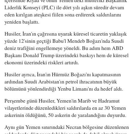
içerisinde Riyad ve onun Yemen'deki müttefiki Başkanlık
Liderlik Konseyi (PLC) ile dört yılı aşkın süredir devam
eden kırılgan ateşkesi fiilen sona erdirerek saldırılarını
yeniden başlattı.
Husiler, İran'ın çağrısına uyarak küresel ticaretin yaklaşık
yüzde 12'sinin geçtiği Babu'l Mendeb Boğazı'nda Suudi
deniz trafiğini engellemeye yöneldi. Bu adım hem ABD
Başkanı Donald Trump üzerindeki baskıyı hem de küresel
ekonomi üzerindeki riskleri artırdı.
Husiler ayrıca, İran'ın Hürmüz Boğazı'nı kapatmasının
ardından Suudi Arabistan'ın petrol ihracatının büyük
bölümünü yönlendirdiği Yenbu Limanı'nı da hedef aldı.
Perşembe günü Husiler, Yemen'in Marib ve Hadramut
vilayetlerinde düzenledikleri saldırılarda en az 30 Yemen
askerinin öldüğünü, 50 askerin de yaralandığını duyurdu.
Aynı gün Yemen sınırındaki Necran bölgesine düzenlenen