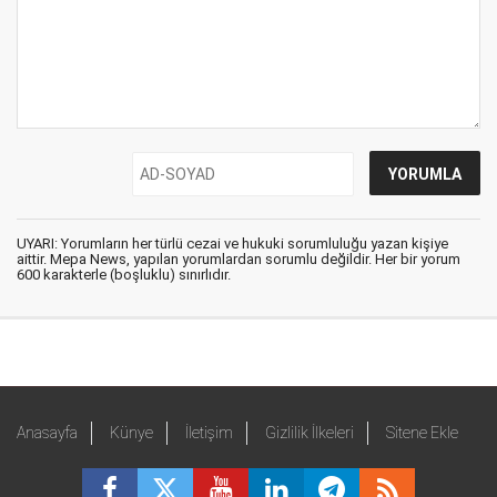
UYARI: Yorumların her türlü cezai ve hukuki sorumluluğu yazan kişiye
aittir. Mepa News, yapılan yorumlardan sorumlu değildir. Her bir yorum
600 karakterle (boşluklu) sınırlıdır.
Anasayfa
Künye
İletişim
Gizlilik İlkeleri
Sitene Ekle