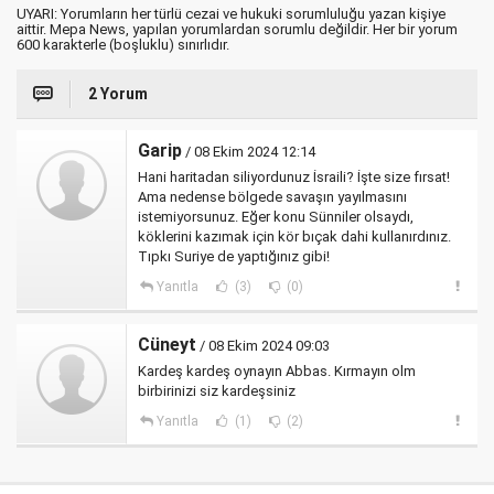
UYARI: Yorumların her türlü cezai ve hukuki sorumluluğu yazan kişiye
aittir. Mepa News, yapılan yorumlardan sorumlu değildir. Her bir yorum
600 karakterle (boşluklu) sınırlıdır.
2 Yorum
Garip
/ 08 Ekim 2024 12:14
Hani haritadan siliyordunuz İsraili? İşte size fırsat!
Ama nedense bölgede savaşın yayılmasını
istemiyorsunuz. Eğer konu Sünniler olsaydı,
köklerini kazımak için kör bıçak dahi kullanırdınız.
Tıpkı Suriye de yaptığınız gibi!
Yanıtla
(3)
(0)
Cüneyt
/ 08 Ekim 2024 09:03
Kardeş kardeş oynayın Abbas. Kırmayın olm
birbirinizi siz kardeşsiniz
Yanıtla
(1)
(2)