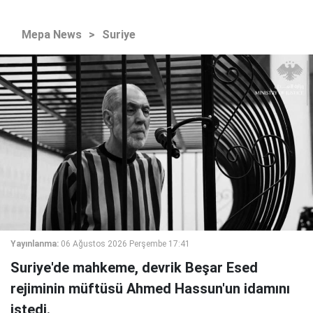
Mepa News
>
Suriye
Yayınlanma:
06 Ağustos 2026 Perşembe 17:41
Suriye'de mahkeme, devrik Beşar Esed
rejiminin müftüsü Ahmed Hassun'un idamını
istedi.