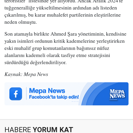
teröristler" listesinde yer alıyordu. Ancak Aralık 2024'te
tuğgeneralliğe yükseltilmesinin ardından adı listeden
çıkarılmış, bu karar muhalefet partilerinin eleştirilerine
neden olmuştu.
Son atamayla birlikte Ahmed Şara yönetiminin, kendisine
yakın isimleri ordunun kritik kademelerine yerleştirirken
eski muhalif grup komutanlarının bağımsız nüfuz
alanlarını kademeli olarak tasfiye etme stratejisini
sürdürdüğü değerlendiriliyor.
Kaynak: Mepa News
HABERE
YORUM KAT