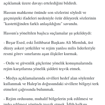
açıklamak üzere davayı ertelediğini bildirdi.
Hassun mahkeme önünde son sözlerini söyledi ve
geçmişteki ifadeleri nedeniyle özür dileyerek sözlerinin
"kastettiğinden farklı anlaşıldığını" savundu.
Hassun'a yöneltilen başlıca suçlamalar şu şekildeydi:
- Beşar Esed, eski İstihbarat Başkanı Ali Memluk, üst
düzey askeri yetkililer ve rejim yanlısı milis liderleriyle
resmi görev sınırlarını aşan ilişkiler kurmak.
- Ordu ve güvenlik güçlerine yönelik konuşmalarında
rejim karşıtlarına yönelik şiddeti teşvik etmek.
- Medya açıklamalarında sivilleri hedef alan söylemler
kullanmak ve Halep'in doğusundaki sivillere bölgeyi terk
etmeleri çağrısında bulunmak.
- Rejim ordusunu, muhalif bölgelerin yok edilmesi ve
imha edilmesi yönünde teşvik etmek, İdlib halkını