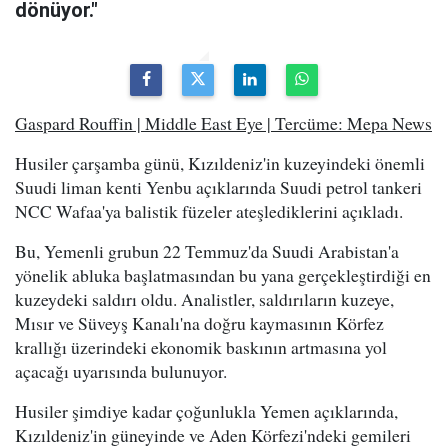
dönüyor."
Gaspard Rouffin | Middle East Eye | Tercüme: Mepa News
Husiler çarşamba günü, Kızıldeniz'in kuzeyindeki önemli
Suudi liman kenti Yenbu açıklarında Suudi petrol tankeri
NCC Wafaa'ya balistik füzeler ateşlediklerini açıkladı.
Bu, Yemenli grubun 22 Temmuz'da Suudi Arabistan'a
yönelik abluka başlatmasından bu yana gerçekleştirdiği en
kuzeydeki saldırı oldu. Analistler, saldırıların kuzeye,
Mısır ve Süveyş Kanalı'na doğru kaymasının Körfez
krallığı üzerindeki ekonomik baskının artmasına yol
açacağı uyarısında bulunuyor.
Husiler şimdiye kadar çoğunlukla Yemen açıklarında,
Kızıldeniz'in güneyinde ve Aden Körfezi'ndeki gemileri