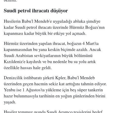
Suudi petrol ihracatı düşüyor
Husilerin Babu'l Mendeb'e uyguladığı abluka şimdiye
kadar Suudi petrol ihracatı üzerinde Hürmüz Boğazı'nın
kapanması kadar büyük bir etkiye yol açmadı.
Hürmüz üzerinden yapılan ihracat, boğazın 4 Mart'ta
kapanmasından bu yana keskin biçimde azaldı. Ancak
Suudi Arabistan sevkiyatlarının büyük bölümünü
Kızıldeniz'e kaydırdı ve bu nedenle bu su yolu artık
özellikle hassas hale geldi.
Denizcilik istihbaratı şirketi Kpler, Babu'l Mendeb
üzerinden geçen hacmin sekiz kat arttığını tahmin ediyor.
Yenbu ise 1 Ağustos'ta yükleme için beş süper tankerin
hazır bulunmasıyla tarihinin en yoğun günlerinden birini
yaşadı.
Husiler temmuz ayında Saudi Aramco tesislerini hedef