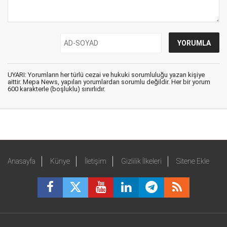
UYARI: Yorumların her türlü cezai ve hukuki sorumluluğu yazan kişiye
aittir. Mepa News, yapılan yorumlardan sorumlu değildir. Her bir yorum
600 karakterle (boşluklu) sınırlıdır.
Anasayfa
Künye
İletişim
Gizlilik İlkeleri
Sitene Ekle