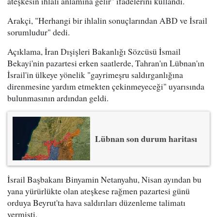
ateşkesin ihlali anlamına gelir" ifadelerini kullandı.
Arakçi, "Herhangi bir ihlalin sonuçlarından ABD ve İsrail
sorumludur" dedi.
Açıklama, İran Dışişleri Bakanlığı Sözcüsü İsmail
Bekayi'nin pazartesi erken saatlerde, Tahran'ın Lübnan'ın
İsrail'in ülkeye yönelik "gayrimeşru saldırganlığına
direnmesine yardım etmekten çekinmeyeceği" uyarısında
bulunmasının ardından geldi.
Lübnan son durum haritası
İsrail Başbakanı Binyamin Netanyahu, Nisan ayından bu
yana yürürlükte olan ateşkese rağmen pazartesi günü
orduya Beyrut'ta hava saldırıları düzenleme talimatı
vermişti.