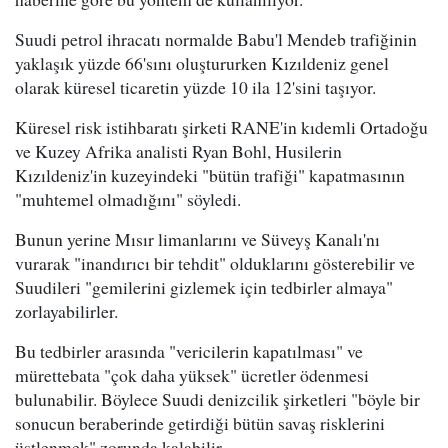
Suudi petrol ihracatı normalde Babu'l Mendeb trafiğinin
yaklaşık yüzde 66'sını oluştururken Kızıldeniz genel
olarak küresel ticaretin yüzde 10 ila 12'sini taşıyor.
Küresel risk istihbaratı şirketi RANE'in kıdemli Ortadoğu
ve Kuzey Afrika analisti Ryan Bohl, Husilerin
Kızıldeniz'in kuzeyindeki "bütün trafiği" kapatmasının
"muhtemel olmadığını" söyledi.
Bunun yerine Mısır limanlarını ve Süveyş Kanalı'nı
vurarak "inandırıcı bir tehdit" olduklarını gösterebilir ve
Suudileri "gemilerini gizlemek için tedbirler almaya"
zorlayabilirler.
Bu tedbirler arasında "vericilerin kapatılması" ve
mürettebata "çok daha yüksek" ücretler ödenmesi
bulunabilir. Böylece Suudi denizcilik şirketleri "böyle bir
sonucun beraberinde getirdiği bütün savaş risklerini
üstlenmek" zorunda kalabilir.