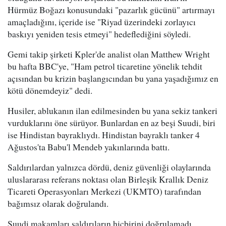
Hürmüz Boğazı konusundaki "pazarlık gücünü" artırmayı
amaçladığını, içeride ise "Riyad üzerindeki zorlayıcı
baskıyı yeniden tesis etmeyi" hedeflediğini söyledi.
Gemi takip şirketi Kpler'de analist olan Matthew Wright
bu hafta BBC'ye, "Ham petrol ticaretine yönelik tehdit
açısından bu krizin başlangıcından bu yana yaşadığımız en
kötü dönemdeyiz" dedi.
Husiler, ablukanın ilan edilmesinden bu yana sekiz tankeri
vurduklarını öne sürüyor. Bunlardan en az beşi Suudi, biri
ise Hindistan bayraklıydı. Hindistan bayraklı tanker 4
Ağustos'ta Babu'l Mendeb yakınlarında battı.
Saldırılardan yalnızca dördü, deniz güvenliği olaylarında
uluslararası referans noktası olan Birleşik Krallık Deniz
Ticareti Operasyonları Merkezi (UKMTO) tarafından
bağımsız olarak doğrulandı.
Suudi makamları saldırıların hiçbirini doğrulamadı.