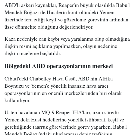
ABD'li askeri kaynaklar, Reaper'ın büyük olasılıkla Babu'l
Mendeb Boğazı ile Husilerin kontrolündeki Yemen
üzerinde icra ettiği keşif ve gözetleme görevinin ardından
üsse dönmekte olduğunu değerlendiriyor.
Kaza nedeniyle can kaybı veya yaralanma olup olmadığına
ilişkin resmi açıklama yapılmazken, olayın nedenine
ilişkin inceleme başlatıldı.
Bölgedeki ABD operasyonlarının merkezi
Cibuti'deki Chabelley Hava Üssü, ABD'nin Afrika
Boynuzu ve Yemen'e yönelik insansız hava aracı
operasyonlarının en önemli merkezlerinden biri olarak
kullanılıyor.
Üsten havalanan MQ-9 Reaper İHA'ları, uzun süredir
Yemen'deki Husi hedeflerine yönelik istihbarat, keşif ve
gerektiğinde taarruz görevlerinde görev yaparken, Babu'l
Mendeb Boğazı'ndaki uluslararası deniz trafiğinin