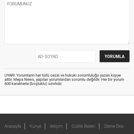
UYARI: Yorumların her türlü cezai ve hukuki sorumluluğu yazan kişiye
aittir. Mepa News, yapılan yorumlardan sorumlu değildir. Her bir yorum
600 karakterle (boşluklu) sınırlıdır.
Anasayfa
Künye
İletişim
Gizlilik İlkeleri
Sitene Ekle