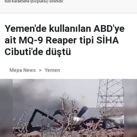
600 karakterle (boşluklu) sınırlıdır.
Yemen'de kullanılan ABD'ye
ait MQ-9 Reaper tipi SİHA
Cibuti'de düştü
Mepa News
>
Yemen