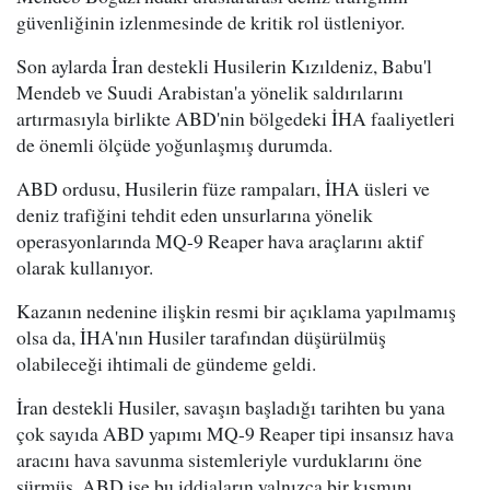
güvenliğinin izlenmesinde de kritik rol üstleniyor.
Son aylarda İran destekli Husilerin Kızıldeniz, Babu'l
Mendeb ve Suudi Arabistan'a yönelik saldırılarını
artırmasıyla birlikte ABD'nin bölgedeki İHA faaliyetleri
de önemli ölçüde yoğunlaşmış durumda.
ABD ordusu, Husilerin füze rampaları, İHA üsleri ve
deniz trafiğini tehdit eden unsurlarına yönelik
operasyonlarında MQ-9 Reaper hava araçlarını aktif
olarak kullanıyor.
Kazanın nedenine ilişkin resmi bir açıklama yapılmamış
olsa da, İHA'nın Husiler tarafından düşürülmüş
olabileceği ihtimali de gündeme geldi.
İran destekli Husiler, savaşın başladığı tarihten bu yana
çok sayıda ABD yapımı MQ-9 Reaper tipi insansız hava
aracını hava savunma sistemleriyle vurduklarını öne
sürmüş, ABD ise bu iddiaların yalnızca bir kısmını