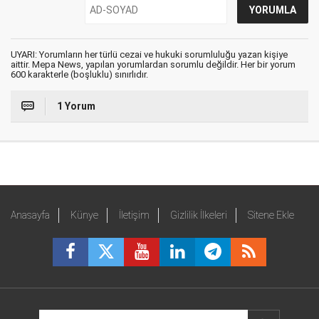
UYARI: Yorumların her türlü cezai ve hukuki sorumluluğu yazan kişiye
aittir. Mepa News, yapılan yorumlardan sorumlu değildir. Her bir yorum
600 karakterle (boşluklu) sınırlıdır.
1 Yorum
Anasayfa
Künye
İletişim
Gizlilik İlkeleri
Sitene Ekle