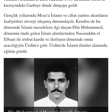
kuzeyindeki Garbiye ilinde dünyaya geldi.
Gençlik yıllarında Mısır'a İslami ve cihat yanlısı akımların
faaliyetleri zirveye ulaşmış durumdaydı. Kendisi de bu
dönemde İslami meselelere ilgi duyan Ebu Muhammed,
dönemin önde gelen İslam alimlerinden Nasıruddin el
Elbani ile irtibat kurdu ve ilerleyen dönemde onun
aracılığıyla Ürdün'e gitti. Ürdün'de İslami ilimler alanında
eğitim gördü.
Ebu Muhammed el Mısri'nin gençlik dönemi