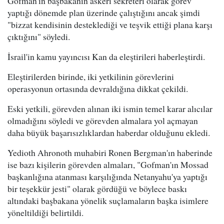
Gofman'ın başbakanın askeri sekreteri olarak görev
yaptığı dönemde plan üzerinde çalıştığını ancak şimdi
"bizzat kendisinin desteklediği ve teşvik ettiği plana karşı
çıktığını" söyledi.
İsrail'in kamu yayıncısı Kan da eleştirileri haberleştirdi.
Eleştirilerden birinde, iki yetkilinin görevlerini
operasyonun ortasında devraldığına dikkat çekildi.
Eski yetkili, görevden alınan iki ismin temel karar alıcılar
olmadığını söyledi ve görevden almalara yol açmayan
daha büyük başarısızlıklardan haberdar olduğunu ekledi.
Yedioth Ahronoth muhabiri Ronen Bergman'ın haberinde
ise bazı kişilerin görevden almaları, "Gofman'ın Mossad
başkanlığına atanması karşılığında Netanyahu'ya yaptığı
bir teşekkür jesti" olarak gördüğü ve böylece baskı
altındaki başbakana yönelik suçlamaların başka isimlere
yöneltildiği belirtildi.