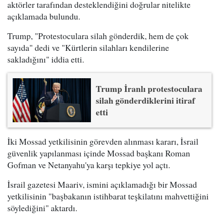
aktörler tarafından desteklendiğini doğrular nitelikte
açıklamada bulundu.
Trump, "Protestoculara silah gönderdik, hem de çok
sayıda" dedi ve "Kürtlerin silahları kendilerine
sakladığını" iddia etti.
Trump İranlı protestoculara
silah gönderdiklerini itiraf
etti
İki Mossad yetkilisinin görevden alınması kararı, İsrail
güvenlik yapılanması içinde Mossad başkanı Roman
Gofman ve Netanyahu'ya karşı tepkiye yol açtı.
İsrail gazetesi Maariv, ismini açıklamadığı bir Mossad
yetkilisinin "başbakanın istihbarat teşkilatını mahvettiğini
söylediğini" aktardı.